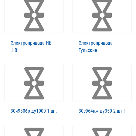
Электропривода НБ
Электропривода
,НВ!
Тульские
30ч930бр ду1000 1 шт.
30с964нж ду350 2 шт.!