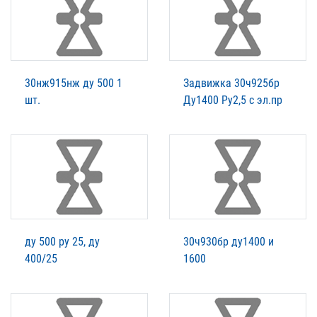
30нж915нж ду 500 1
Задвижка 30ч925бр
шт.
Ду1400 Ру2,5 с эл.пр
ду 500 ру 25, ду
30ч930бр ду1400 и
400/25
1600