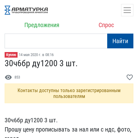
Предложения
Спрос
Найти
14 мая 2020 г. в 08:16
Куплю
30ч6бр ду1200 3 шт.
visibility
favorite_border
853
Контакты доступны только зарегистрированным
пользователям
30ч6бр ду1200 3 шт.
Прош​у цену прописывать за на​л или с ндс, фото,