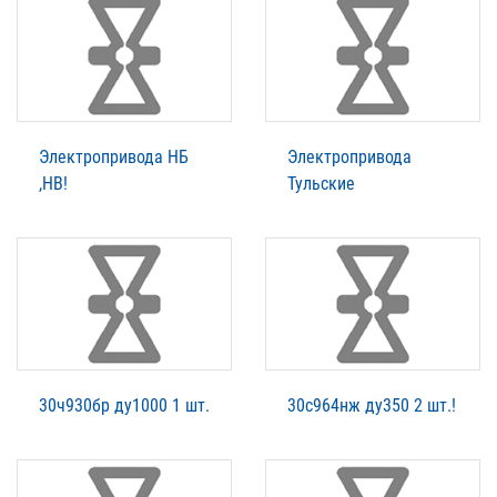
Электропривода НБ
Электропривода
,НВ!
Тульские
30ч930бр ду1000 1 шт.
30с964нж ду350 2 шт.!