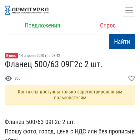
Предложения
Спрос
Найти
14 апреля 2020 г. в 08:42
Куплю
Фланец 500/63 09Г2с 2 шт​.
visibility
favorite_border
865
Контакты доступны только зарегистрированным
пользователям
Фланец 500/63 09Г2с 2 шт​.
Прошу фото, город, цен​а с НДС или без прописыв​