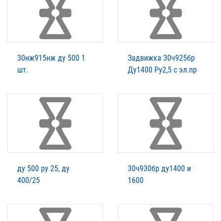
30нж915нж ду 500 1
Задвижка 30ч925бр
шт.
Ду1400 Ру2,5 с эл.пр
ду 500 ру 25, ду
30ч930бр ду1400 и
400/25
1600