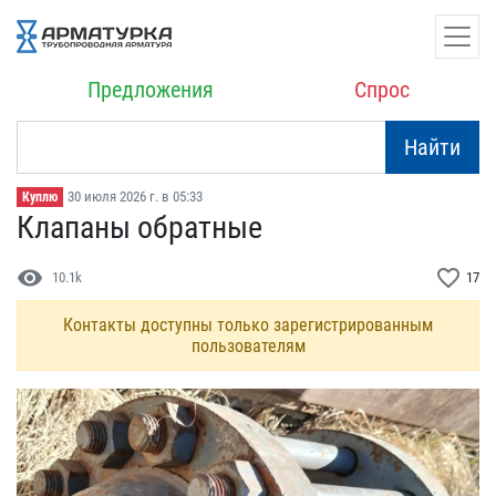
Предложения
Спрос
Найти
30 июля 2026 г. в 05:33
Куплю
Клапаны обратные
visibility
favorite_border
10.1k
17
Контакты доступны только зарегистрированным
пользователям