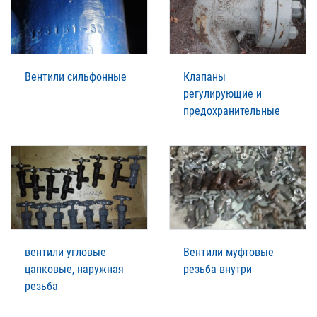
Вентили сильфонные
Клапаны
регулирующие и
предохранительные
вентили угловые
Вентили муфтовые
цапковые, наружная
резьба внутри
резьба