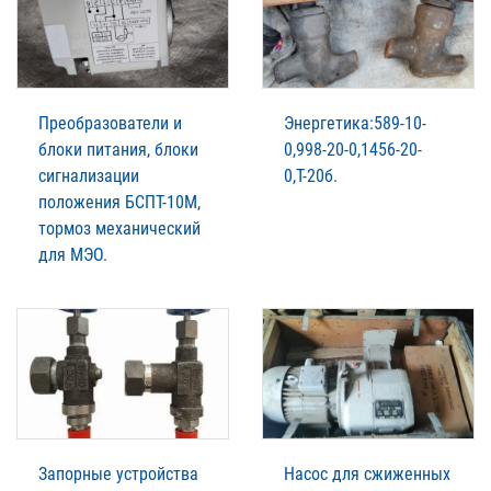
Преобразователи и
Энергетика:589-10-
блоки питания, блоки
0,998-20-0,1456-20-
сигнализации
0,Т-20б.
положения БСПТ-10М,
тормоз механический
для МЭО.
Запорные устройства
Насос для сжиженных