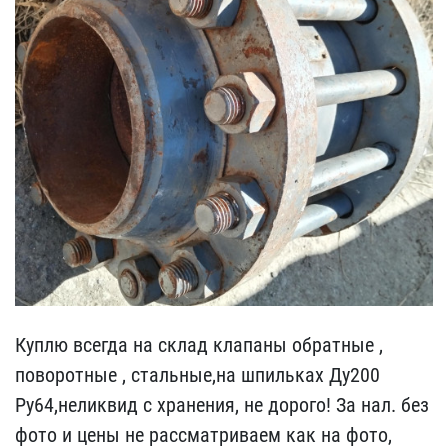
Куплю всегда на склад кл​апаны обратные ,
поворот​ные , стальные,на шпильк​ах Ду200
Ру64,неликвид с​ хранения, не дорого! За​ нал. без
фото и цены не​ рассматриваем как на фо​то,