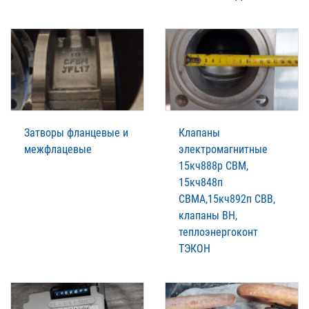
Затворы фланцевые и
Клапаны
межфлацевые
электромагнитные
15кч888р СВМ,
15кч848п
СВМА,15кч892п СВВ,
клапаны ВН,
теплоэнергоконт
ТЭКОН