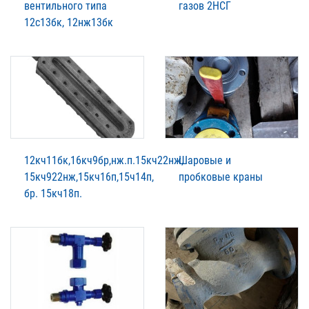
вентильного типа
газов 2НСГ
12с13бк, 12нж13бк
12кч11бк,16кч9бр,нж.п.15кч22нж,
Шаровые и
15кч922нж,15кч16п,15ч14п,
пробковые краны
бр. 15кч18п.