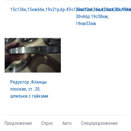
15с13бк,15нж6бк,19ч21р,бр.45ч12нж,12с13бк,12нж13бк,15н
30с41нж,16нж10нж,30ч906б
30ч6бр.19с38нж,
19нж53нж
Редуктор ,Фланцы
плоские, ст. 20,
шпильки с гайками
Предложения
Спрос
Авто
Спецпредложения