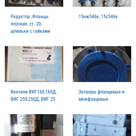
Редуктор ,Фланцы
15нж54бк, 15с54бк
плоские, ст. 20,
шпильки с гайками
Вентили ВИГ160,160Д,
Затворы фланцевые и
ВИГ 250,250Д, ВИГ 25
межфлацевые