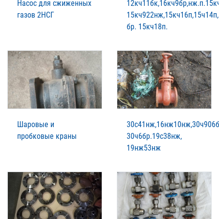
Насос для сжиженных
12кч11бк,16кч9бр,нж.п.15к
газов 2НСГ
15кч922нж,15кч16п,15ч14п,
бр. 15кч18п.
Шаровые и
30с41нж,16нж10нж,30ч906б
пробковые краны
30ч6бр.19с38нж,
19нж53нж