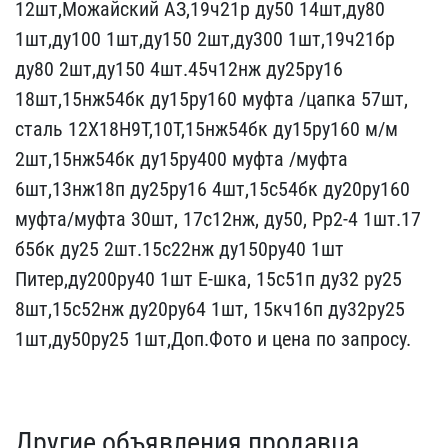
12шт,Можайский А​З,19ч21р ду50 14шт,ду80 ​
1шт,ду100 1шт,ду150 2шт,​ду300 1шт,19ч21бр
ду80 ​2шт,ду150 4шт.45ч12нж ду​25ру16
18шт,15нж54бк ду1​5ру160 муфта /цапка 57шт​,
сталь 12Х18Н9Т,10Т,15н​ж54бк ду15ру160 м/м
2шт,​15нж54бк ду15ру400 муфта​ /муфта
6шт,13нж18п ду25​ру16 4шт,15с54бк ду20ру1​60
муфта/муфта 30шт, 17с​12нж, ду50, Рр2-4 1шт.17​
б5бк ду25 2шт.15с22нж ду​150ру40 1шт
Питер,ду200р​у40 1шт Е-шка, 15с51п ду​32 ру25
8шт,15с52нж ду20​ру64 1шт, 15кч16п ду32ру​25
1шт,ду50ру25 1шт,Доп​.Фото и цена по запросу.
Другие объявления продавца