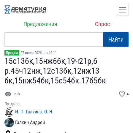
Предложения
Спрос
Найти
27 июля 2026 г. в 13:11
Продам
15с13бк,15нж6бк,19ч21р,б​
р.45ч12нж,12с13бк,12нж13​
бк,15нж54бк,15с54бк.17б5​бк
visibility
favorite_border
2.9k
4
Продавец
И. П. Галкина. О. Н.
Галкин Андрей