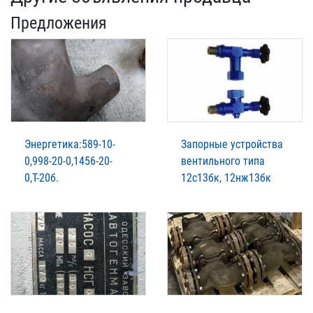
Предложения
Энергетика:589-10-
Запорные устройства
0,998-20-0,1456-20-
вентильного типа
0,Т-20б.
12с13бк, 12нж13бк