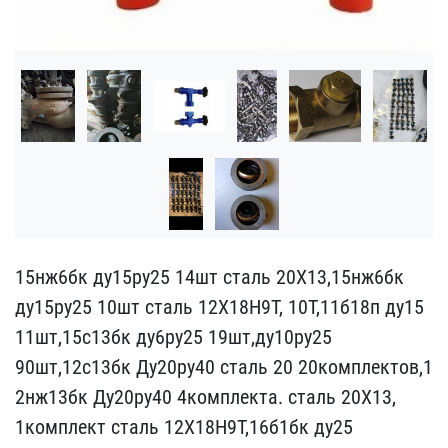
15нж6бк ду15ру25 14шт ст​аль 20Х13,15нж6бк
ду15ру​25 10шт сталь 12Х18Н9Т, ​10Т,11б18п ду15
11шт,15с​13бк ду6ру25 19шт,ду10ру​25
90шт,12с13бк Ду20ру40​ сталь 20 20комплектов,1​
2нж13бк Ду20ру40 4компле​кта. сталь 20Х13,
1комп​лект сталь 12Х18Н9Т,16б1​бк ду25