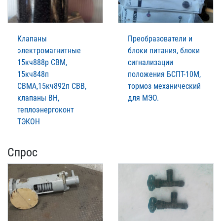
Клапаны
Преобразователи и
электромагнитные
блоки питания, блоки
15кч888р СВМ,
сигнализации
15кч848п
положения БСПТ-10М,
СВМА,15кч892п СВВ,
тормоз механический
клапаны ВН,
для МЭО.
теплоэнергоконт
ТЭКОН
Спрос