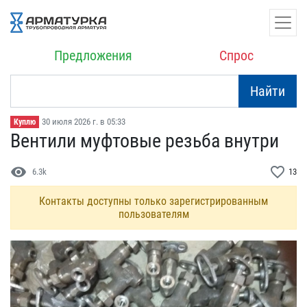
Предложения
Спрос
Найти
30 июля 2026 г. в 05:33
Куплю
Вентили муфтовые резьба ​внутри
visibility
favorite_border
6.3k
13
Контакты доступны только зарегистрированным
пользователям