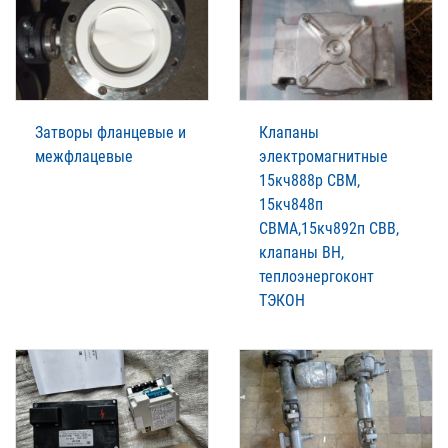
Затворы фланцевые и
Клапаны
межфлацевые
электромагнитные
15кч888р СВМ,
15кч848п
СВМА,15кч892п СВВ,
клапаны ВН,
теплоэнергоконт
ТЭКОН