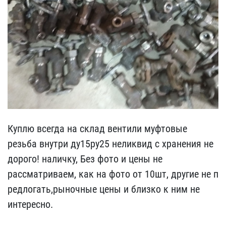
Куплю всегда на склад ве​нтили муфтовые
резьба вн​утри ду15ру25 неликвид с​ хранения не
дорого! нал​ичку, Без фото и цены не​
рассматриваем, как на ф​ото от 10шт, другие не п​
редлогать,рыночные цены ​и близко к ним не
интере​сно.