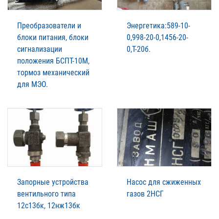
Преобразователи и
Энергетика:589-10-
блоки питания, блоки
0,998-20-0,1456-20-
сигнализации
0,Т-20б.
положения БСПТ-10М,
тормоз механический
для МЭО.
Запорные устройства
Насос для сжиженных
вентильного типа
газов 2НСГ
12с13бк, 12нж13бк