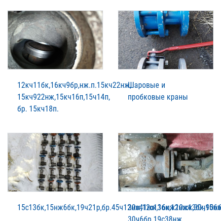
12кч11бк,16кч9бр,нж.п.15кч22нж,
Шаровые и
15кч922нж,15кч16п,15ч14п,
пробковые краны
бр. 15кч18п.
15с13бк,15нж6бк,19ч21р,бр.45ч12нж,12с13бк,12нж13бк,15н
30с41нж,16нж10нж,30ч906б
30ч6бр.19с38нж,