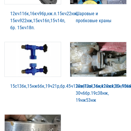
12кч11бк,16кч9бр,нж.п.15кч22нж,
Шаровые и
15кч922нж,15кч16п,15ч14п,
пробковые краны
бр. 15кч18п.
15с13бк,15нж6бк,19ч21р,бр.45ч12нж,12с13бк,12нж13бк,15н
30с41нж,16нж10нж,30ч906б
30ч6бр.19с38нж,
19нж53нж