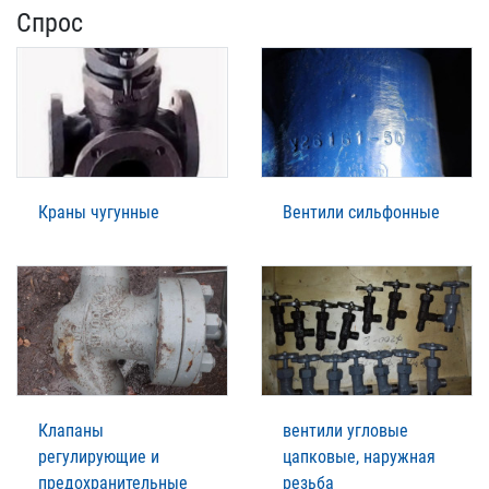
Спрос
Краны чугунные
Вентили сильфонные
Клапаны
вентили угловые
регулирующие и
цапковые, наружная
предохранительные
резьба