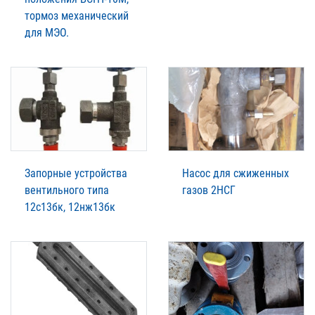
тормоз механический
для МЭО.
Запорные устройства
Насос для сжиженных
вентильного типа
газов 2НСГ
12с13бк, 12нж13бк