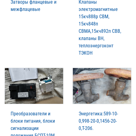
Затворы фланцевые и
Клапаны
межфлацевые
электромагнитные
15кч888р СВМ,
15кч848п
СВМА,15кч892п СВВ,
клапаны ВН,
теплоэнергоконт
ТЭКОН
Преобразователи и
Энергетика:589-10-
блоки питания, блоки
0,998-20-0,1456-20-
сигнализации
0,Т-20б.
положения БСПТ-10М,