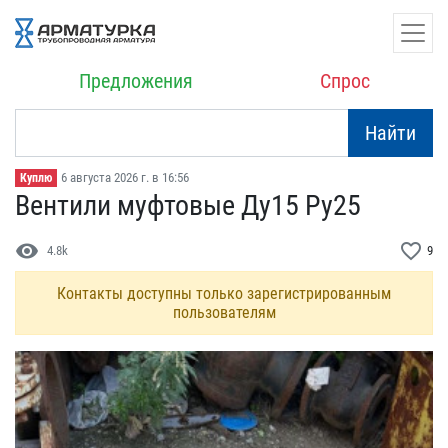
Предложения
Спрос
Найти
6 августа 2026 г. в 16:56
Куплю
Вентили муфтовые Ду15 Ру​25
visibility
favorite_border
4.8k
9
Контакты доступны только зарегистрированным
пользователям