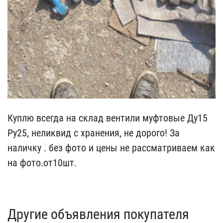
Куплю всегда на склад ве​нтили муфтовые Ду15
Ру25​, неликвид с хранения, ​не дорого! За
наличку . ​без фото и цены не рассм​атриваем как
на фото.от1​0шт.
Другие объявления покупателя