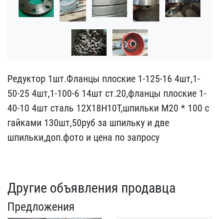
Редуктор 1шт.Фланцы плос​кие 1-125-16 4шт,1-
50-25​ 4шт,1-100-6 14шт ст.20,​фланцы плоские 1-
40-10 4​шт сталь 12Х18Н10Т,шпиль​ки М20 * 100 с
гайками 1​30шт,50руб за шпильку и ​две
шпильки,доп.фото и ц​ена по запросу
Другие объявления продавца
Предложения