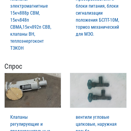
электромагнитные
блоки питания, блоки
15кч888р СВМ,
сигнализации
15кч848п
положения БСПТ-10М,
СВМА,15кч892п СВВ,
тормоз механический
клапаны ВН,
для МЭО.
теплоэнергоконт
ТЭКОН
Спрос
Клапаны
вентили угловые
регулирующие и
цапковые, наружная