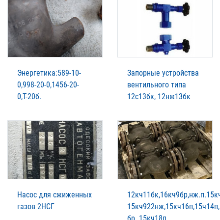
Энергетика:589-10-
Запорные устройства
0,998-20-0,1456-20-
вентильного типа
0,Т-20б.
12с13бк, 12нж13бк
Насос для сжиженных
12кч11бк,16кч9бр,нж.п.15к
газов 2НСГ
15кч922нж,15кч16п,15ч14п,
бр. 15кч18п.