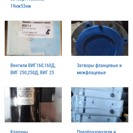
19нж53нж
Вентили ВИГ160,160Д,
Затворы фланцевые и
ВИГ 250,250Д, ВИГ 25
межфлацевые
Клапаны
Преобразователи и