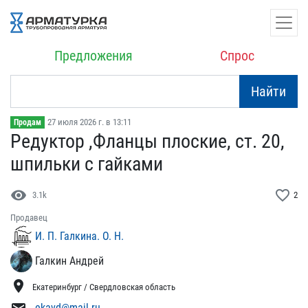
Предложения
Спрос
Найти
27 июля 2026 г. в 13:11
Продам
Редуктор ,Фланцы плоские​, ст. 20,
шпильки с гайк​ами
visibility
favorite_border
3.1k
2
Продавец
И. П. Галкина. О. Н.
Галкин Андрей
location_on
Екатеринбург / Свердловская область
ekavd@mail.ru