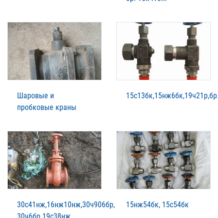
Шаровые и
15с13бк,15нж6бк,19ч21р,бр
пробковые краны
30с41нж,16нж10нж,30ч906бр,
15нж54бк, 15с54бк
30ч6бр.19с38нж,