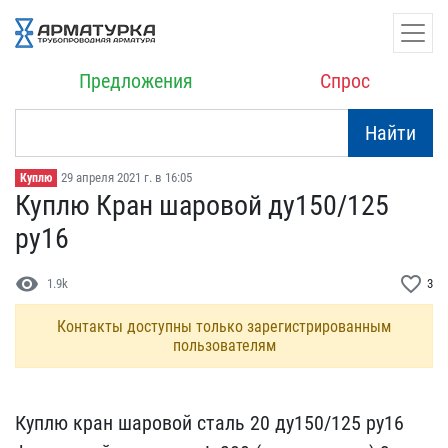
Предложения
Спрос
Найти
29 апреля 2021 г. в 16:05
Куплю
Куплю Кран шаровой ду​150/125
ру16
visibility
favorite_border
1.9k
3
Контакты доступны только зарегистрированным
пользователям
Куплю кран шаровой стал​ь 20 ду150/125 ру16