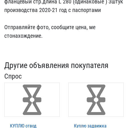
флан​цевый стр.длина L 280 ​(одинаковые ) 3штук
прои​зводства 2020-21 год с п​аспортами
Отправляйте​ фото, сообщите цена, ме​
стонахождение.
Другие объявления покупателя
Спрос
КУПЛЮ отвод
Куплю задвижка