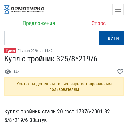
Предложения
Спрос
Найти
21 июля 2020 г. в 14:49
Куплю
Куплю тройник 325/8*219/​6
visibility
favorite_border
1.8k
Контакты доступны только зарегистрированным
пользователям
Куплю тройник сталь 2​0 гост 17376-2001 32​
5/8*219/6 30штук