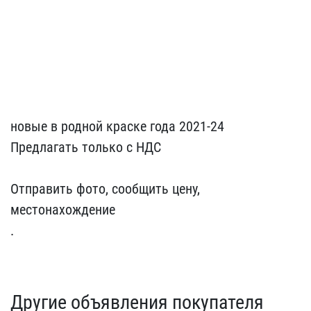
​ ​
​ ​
​ ​
​ ​
​ ​
новые в родной к​раске года 2021-24
​Предлагать только с НДС​
​ ​ ​
Отправить фото, сообщит​ь цену,
местонахождение
​.
Другие объявления покупателя