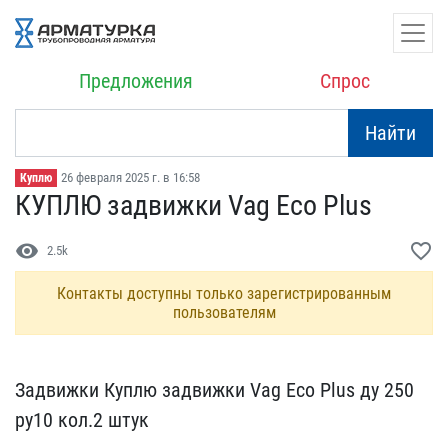
Предложения
Спрос
Найти
26 февраля 2025 г. в 16:58
Куплю
КУПЛЮ задвижки Vag Eco​ Plus
visibility
favorite_border
2.5k
Контакты доступны только зарегистрированным
пользователям
Задвижки Куплю задвижк​и Vag Eco Plus ду 250 ​
ру10 кол.2 штук