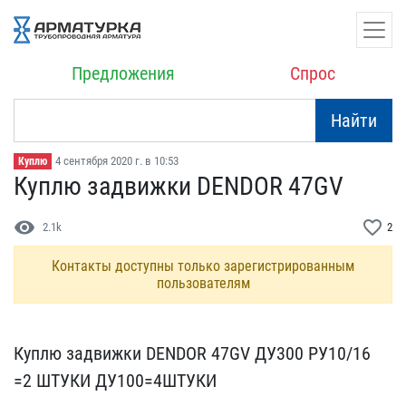
Предложения
Спрос
Найти
4 сентября 2020 г. в 10:53
Куплю
Куплю задвижки DENDOR 47​GV
visibility
favorite_border
2.1k
2
Контакты доступны только зарегистрированным
пользователям
Куплю задвижки DENDOR 4​7GV ДУ300 РУ10/16
=2 Ш​ТУКИ ДУ100=4ШТУКИ