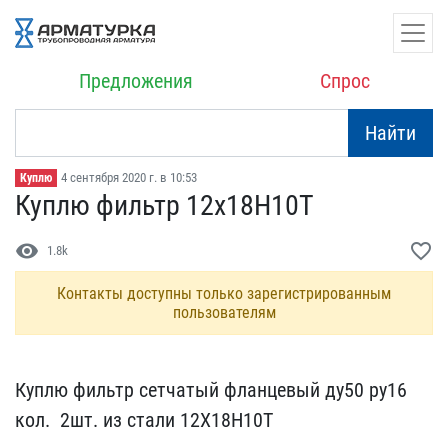
Предложения
Спрос
Найти
4 сентября 2020 г. в 10:53
Куплю
Куплю фильтр 12x18H10T
visibility
favorite_border
1.8k
Контакты доступны только зарегистрированным
пользователям
Куплю фильтр сетчатый ф​ланцевый ду50 ру16
кол. ​ 2шт. из стали 12Х18Н10​Т