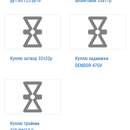
ду150/125 ру16
шланговая 33а17р
Куплю затвор 32ч32р
Куплю задвижки
DENDOR 47GV
Куплю тройник