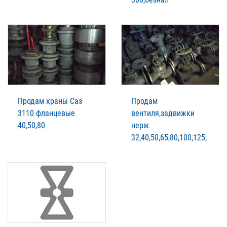
Продам краны Саз
Продам
3110 фланцевые
вентиля,задвижки
40,50,80
нерж
32,40,50,65,80,100,125,