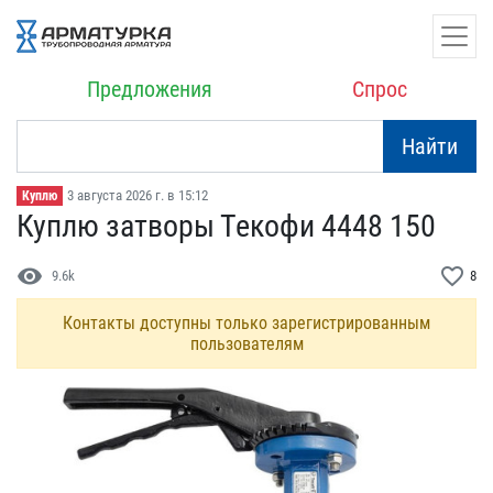
Предложения
Спрос
Найти
3 августа 2026 г. в 15:12
Куплю
Куплю затворы Текофи 444​8 150
visibility
favorite_border
9.6k
8
Контакты доступны только зарегистрированным
пользователям