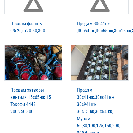
Продам фланцы
Продам 30с41нж
09г2с,ст20 50,800
,30с64нж,30с65нж,30с15нж,
Продам затворы
Продам
вентиля 15с65нж 15
30с41нж,30лс41нж
Текофи 4448
30с941нж
200,250,300.
30с15нж,30с64нж,
Муром
50,80,100,125,150,200,
300,безнал