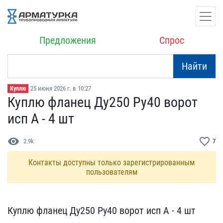
Предложения
Спрос
Найти
25 июня 2026 г. в 10:27
Куплю
Куплю фланец Ду250 Ру40 ​ворот
исп А - 4 шт
visibility
favorite_border
2.9k
7
Контакты доступны только зарегистрированным
пользователям
Куплю фланец Ду250 Ру40 ​ворот исп А - 4 шт