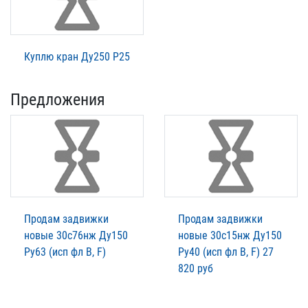
Куплю кран Ду250 Р25
Предложения
Продам задвижки
Продам задвижки
новые 30с76нж Ду150
новые 30с15нж Ду150
Ру63 (исп фл В, F)
Ру40 (исп фл В, F) 27
820 руб