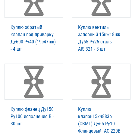
Куплю обратый
Куплю вентиль
клапан под приварку
запорный 15нж18нж
Ду600 Ру40 (19с47нж)
Ду65 Pу25 сталь
- 4 шт
AISI321 - 3 шт
Куплю фланец Ду150
Куплю
Ру100 исполнение В -
клапан15кч883р
30 шт
(СВМГ) Ду65 Ру10
Фланцевый АС 220В