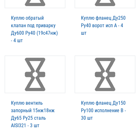
Куплю обратый
Куплю фланец Ду250
клапан под приварку
Ру40 ворот исп А - 4
Ду600 Ру40 (19с47нж)
шт
- 4 шт
Куплю вентиль
Куплю фланец Ду150
запорный 15нж18нж
Ру100 исполнение В -
Ду65 Pу25 сталь
30 шт
AISI321 - 3 шт