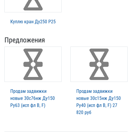
Куплю кран Ду250 Р25
Предложения
Продам задвижки
Продам задвижки
новые 30с76нж Ду150
новые 30с15нж Ду150
Ру63 (исп фл В, F)
Ру40 (исп фл В, F) 27
820 руб