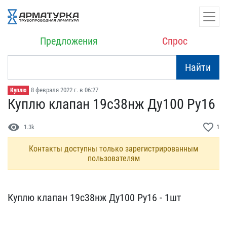
Предложения
Спрос
Найти
8 февраля 2022 г. в 06:27
Куплю
Куплю клапан 19с38нж Ду​100 Ру16
visibility
favorite_border
1.3k
1
Контакты доступны только зарегистрированным
пользователям
Куплю клапан 19с38нж Ду​100 Ру16 - 1шт