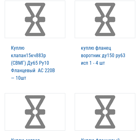
Куплю
куплю фланец
клапан15кч883р
воротник ду150 ру63
(СВМГ) Ду65 Ру10
исп 1 - 4 шт
Фланцевый АС 220В
— 10шт