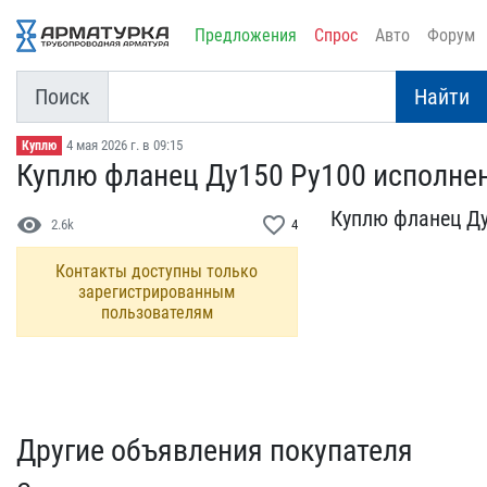
Предложения
Спрос
Авто
Форум
Поиск
Найти
4 мая 2026 г. в 09:15
Куплю
Куплю фланец Ду150 Ру100​ исполнен
Куплю фланец Ду1
visibility
favorite_border
2.6k
4
Контакты доступны только
зарегистрированным
пользователям
Другие объявления покупателя