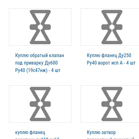
Куплю обратый клапан
Куплю фланец Ду250
под приварку Ду600
Ру40 ворот исп А - 4 шт
Ру40 (19с47нж) - 4 шт
куплю фланец
Куплю затвор