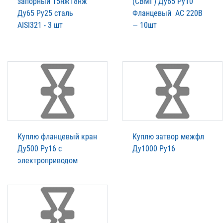
запорный 15нж18нж
(СВМГ) Ду65 Ру10
Ду65 Pу25 сталь
Фланцевый АС 220В
AISI321 - 3 шт
— 10шт
Куплю фланцевый кран
Куплю затвор межфл
Ду500 Ру16 с
Ду1000 Ру16
электроприводом