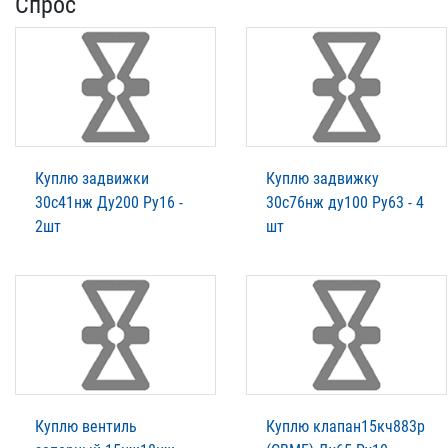
Спрос
Куплю задвижки
Куплю задвижку
30с41нж Ду200 Ру16 -
30с76нж ду100 Ру63 - 4
2шт
шт
Куплю вентиль
Куплю клапан15кч883р