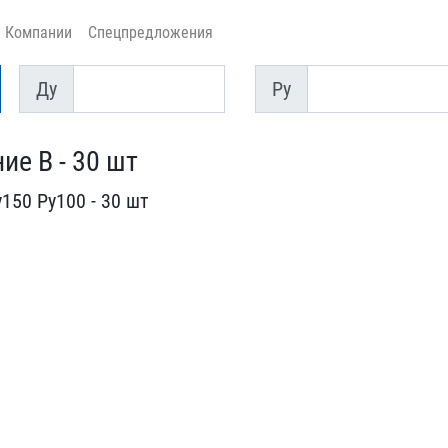
Компании
Спецпредложения
Ду
Py
Ду
Py
ие В - 30 шт
50 Ру100​ - 30 шт