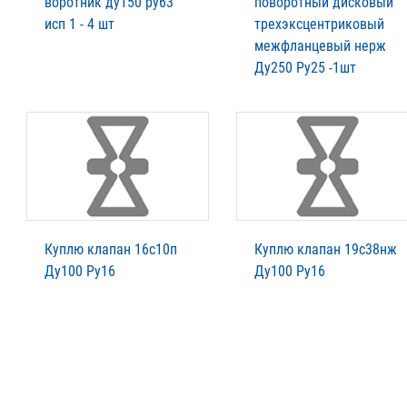
воротник ду150 ру63
поворотный дисковый
исп 1 - 4 шт
трехэксцентриковый
межфланцевый нерж
Ду250 Ру25 -1шт
Куплю клапан 16с10п
Куплю клапан 19с38нж
Ду100 Ру16
Ду100 Ру16