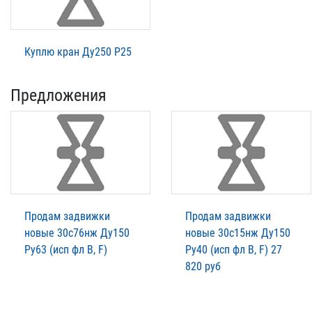
Куплю кран Ду250 Р25
Предложения
Продам задвижки
Продам задвижки
новые 30с76нж Ду150
новые 30с15нж Ду150
Ру63 (исп фл В, F)
Ру40 (исп фл В, F) 27
820 руб