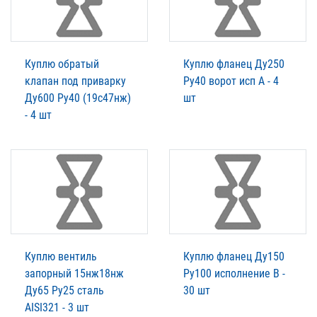
Куплю обратый
Куплю фланец Ду250
клапан под приварку
Ру40 ворот исп А - 4
Ду600 Ру40 (19с47нж)
шт
- 4 шт
Куплю вентиль
Куплю фланец Ду150
запорный 15нж18нж
Ру100 исполнение В -
Ду65 Pу25 сталь
30 шт
AISI321 - 3 шт