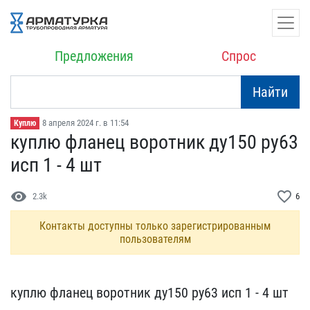
Предложения
Спрос
Найти
8 апреля 2024 г. в 11:54
Куплю
куплю фланец воротник ду​150 ру63
исп 1 - 4 шт
visibility
favorite_border
2.3k
6
Контакты доступны только зарегистрированным
пользователям
куплю фланец воротник ду​150 ру63 исп 1 - 4 шт