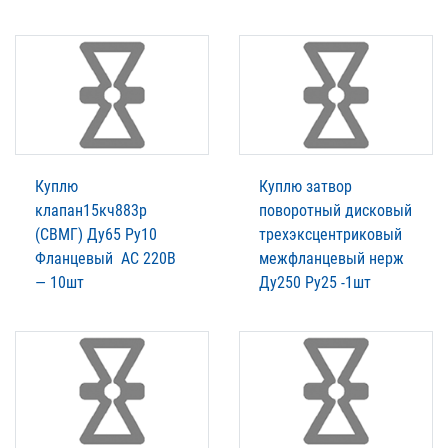
Куплю
Куплю затвор
клапан15кч883р
поворотный дисковый
(СВМГ) Ду65 Ру10
трехэксцентриковый
Фланцевый АС 220В
межфланцевый нерж
— 10шт
Ду250 Ру25 -1шт