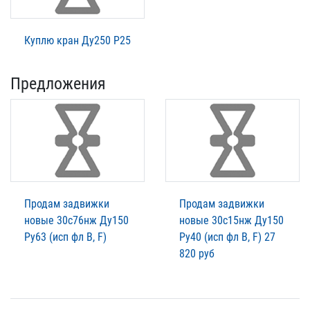
Куплю кран Ду250 Р25
Предложения
Продам задвижки
Продам задвижки
новые 30с76нж Ду150
новые 30с15нж Ду150
Ру63 (исп фл В, F)
Ру40 (исп фл В, F) 27
820 руб