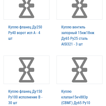
Куплю фланец Ду250
Куплю вентиль
Ру40 ворот исп А - 4
запорный 15нж18нж
шт
Ду65 Pу25 сталь
AISI321 - 3 шт
Куплю фланец Ду150
Куплю
Ру100 исполнение В -
клапан15кч883р
30 шт
(СВМГ) Ду65 Ру10