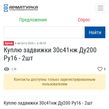
Предложения
Спрос
Найти
6 августа 2026 г. в 06:55
Куплю
Куплю задвижки 30с41нж Д​у200
Ру16 - 2шт
visibility
favorite_border
2.3k
5
Контакты доступны только зарегистрированным
пользователям
Куплю задвижки 30с41нж Д​у200 Ру16 - 2шт