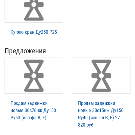
Куплю кран Ду250 Р25
Предложения
Продам задвижки
Продам задвижки
новые 30с76нж Ду150
новые 30с15нж Ду150
Ру63 (исп фл В, F)
Ру40 (исп фл В, F) 27
820 руб