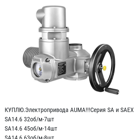
КУПЛЮ.Электропривода AUM​А!!!Серия SA и SAЕХ
SA14​.6 32об/м-7шт
SA14.6 45о​б/м-14шт
SA14.6 63об/м-8​шт