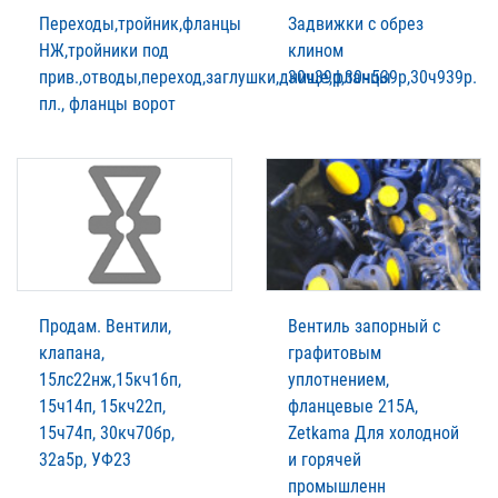
Переходы,тройник,фланцы
Задвижки с обрез
НЖ,тройники под
клином
прив.,отводы,переход,заглушки,днище,фланцы
30ч39р,30ч539р,30ч939р.
пл., фланцы ворот
Продам. Вентили,
Вентиль запорный с
клапана,
графитовым
15лс22нж,15кч16п,
уплотнением,
15ч14п, 15кч22п,
фланцевые 215A,
15ч74п, 30кч70бр,
Zetkama Для холодной
32а5р, УФ23
и горячей
промышленн