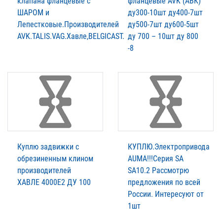
клапана фланцевые с
фланцевые AVK (АВК)
ШАРОМ и
ду300-10шт ду400-7шт
Лепестковые.Производителей
ду500-7шт ду600-5шт
AVK.TALIS.VAG.Xавле,BELGICAST.
ду 700 – 10шт ду 800
-8
Куплю задвижки с
КУПЛЮ.Электропривода
обрезиненным клином
AUMА!!!Серия SA
производителей
SA10.2 Рассмотрю
XАВЛЕ 4000Е2 ДУ 100
предложения по всей
России. Интересуют от
1шт