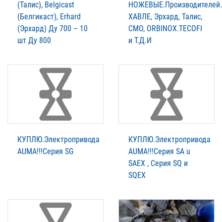
(Талис), Belgicast
НОЖЕВЫЕ.Производителей.
(Белгикаст), Erhard
XАВЛЕ, Эрхард, Талис,
(Эрхард) Ду 700 – 10
СМО, ORBINOX.TECOFI
шт Ду 800
и Т.Д.И
КУПЛЮ.Электропривода
КУПЛЮ.Электропривода
AUMА!!!Серия SG
AUMА!!!Серия SA u
SAEX , Серия SQ и
SQEX