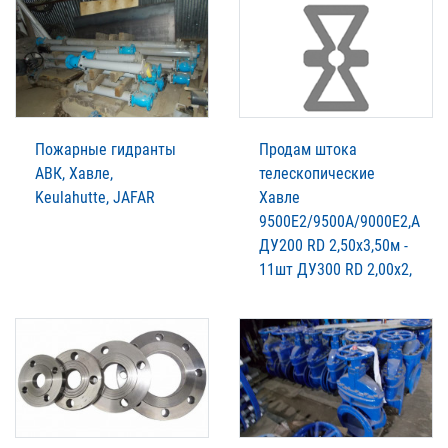
Пожарные гидранты
Продам штока
АВК, Хавле,
телескопические
Keulahutte, JAFAR
Хавле
9500Е2/9500А/9000Е2,А
ДУ200 RD 2,50х3,50м -
11шт ДУ300 RD 2,00х2,