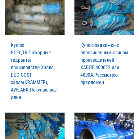
Куплю
Куплю задвижки с
ВСЕГДА.Пожарные
обрезиненным клином
гидранты
производителей
производство Xавле.
XАВЛЕ 4000Е2 или
DUO GOST
4000А.Рассмотрю
xавле(KRAMMER),
предложен
AVK.АВК.Покупаю все
длин