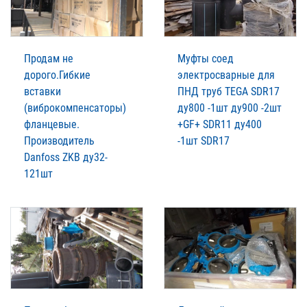
Продам не
Муфты соед
дорого.Гибкие
электросварные для
вставки
ПНД труб TEGA SDR17
(виброкомпенсаторы)
ду800 -1шт ду900 -2шт
фланцевые.
+GF+ SDR11 ду400
Производитель
-1шт SDR17
Danfoss ZKB ду32-
121шт