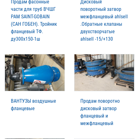
Продам фасонные
Дисковый
части для труб ВЧШГ
поворотный затвор
РАМ SAINT-GOBAIN
межфланцевый ahlsell
(САН ГОБЕН). Тройник
.Обратные клапаны
фланцевый ТФ.
двухстворчатые
ду300х150-1ш
ahlsell -15/+130
ВАНТУЗЫ воздушные
Продам поворотно
фланцевые
дисковый затвор
фланцевый и
межфланцевый