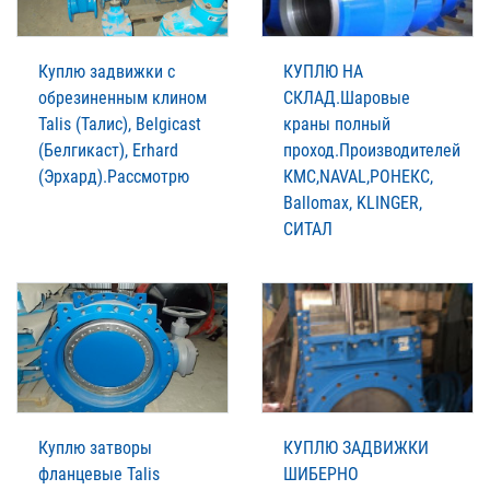
Куплю задвижки с
КУПЛЮ НА
обрезиненным клином
СКЛАД.Шаровые
Talis (Талис), Belgicast
краны полный
(Белгикаст), Erhard
проход.Производителей
(Эрхард).Рассмотрю
КМС,NAVAL,РОНЕКС,
Ballomax, KLINGER,
СИТАЛ
Куплю затворы
КУПЛЮ ЗАДВИЖКИ
фланцевые Talis
ШИБЕРНО