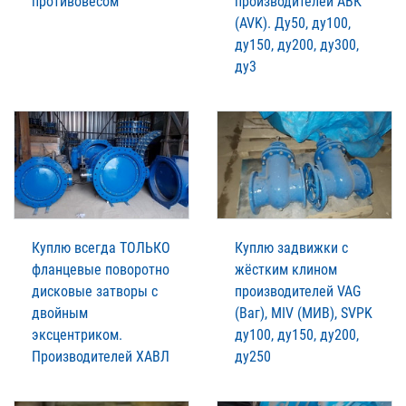
противовесом
производителей АВК
(AVK). Ду50, ду100,
ду150, ду200, ду300,
ду3
Куплю всегда ТОЛЬКО
Куплю задвижки с
фланцевые поворотно
жёстким клином
дисковые затворы с
производителей VAG
двойным
(Ваг), MIV (МИВ), SVPK
эксцентриком.
ду100, ду150, ду200,
Производителей XАВЛ
ду250