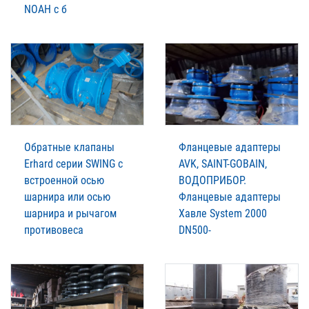
NOAH c б
Обратные клапаны
Фланцевые адаптеры
Erhard серии SWING с
AVK, SAINT-GOBAIN,
встроенной осью
ВОДОПРИБОР.
шарнира или осью
Фланцевые адаптеры
шарнира и рычагом
Xавле System 2000
противовеса
DN500-