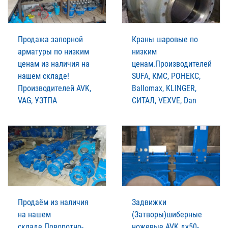
Продажа запорной
Краны шаровые по
арматуры по низким
низким
ценам из наличия на
ценам.Производителей
нашем складе!
SUFA, КМС, РОНЕКС,
Производителей AVK,
Ballomax, KLINGER,
VAG, УЗТПА
СИТАЛ, VEXVE, Dan
Продаём из наличия
Задвижки
на нашем
(Затворы)шиберные
складе.Поворотно-
ножевые AVK ду50-