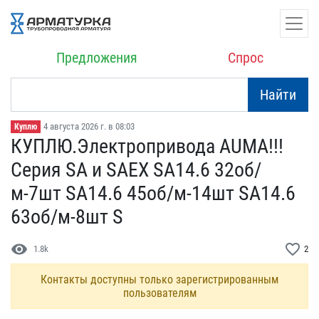
Предложения
Спрос
Найти
4 августа 2026 г. в 08:03
Куплю
КУПЛЮ.Электропривода AUM​А!!!
Серия SA и SAЕХ SA14​.6 32об/
м-7шт SA14.6 45о​б/м-14шт SA14.6
63об/м-8​шт S
visibility
favorite_border
1.8k
2
Контакты доступны только зарегистрированным
пользователям