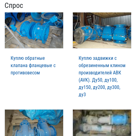
Спрос
Куплю обратные
Куплю задвижки с
клапана фланцевые с
обрезиненным клином
противовесом
производителей АВК
(AVK). Ду50, ду100,
ду150, ду200, ду300,
ду3