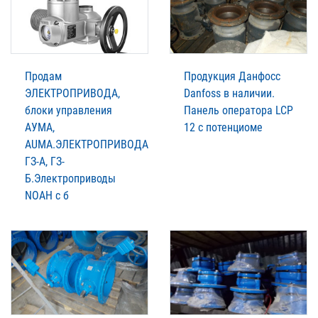
Продам
Продукция Данфосс
ЭЛЕКТРОПРИВОДА,
Danfoss в наличии.
блоки управления
Панель оператора LCP
АУМА,
12 с потенциоме
AUMA.ЭЛЕКТРОПРИВОДА
ГЗ-А, ГЗ-
Б.Электроприводы
NOAH c б