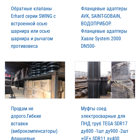
Обратные клапаны
Фланцевые адаптеры
Erhard серии SWING с
AVK, SAINT-GOBAIN,
встроенной осью
ВОДОПРИБОР.
шарнира или осью
Фланцевые адаптеры
шарнира и рычагом
Xавле System 2000
противовеса
DN500-
Продам не
Муфты соед
дорого.Гибкие
электросварные для
вставки
ПНД труб TEGA SDR17
(виброкомпенсаторы)
ду800 -1шт ду900 -2шт
фланцевые.
+GF+ SDR11 ду400