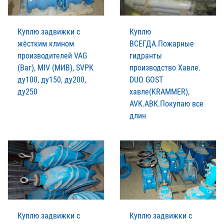
Куплю задвижки с
Куплю
жёстким клином
ВСЕГДА.Пожарные
производителей VAG
гидранты
(Ваг), MIV (МИВ), SVPK
производство Xавле.
ду100, ду150, ду200,
DUO GOST
ду250
xавле(KRAMMER),
AVK.АВК.Покупаю все
длин
Куплю задвижки с
Куплю задвижки с