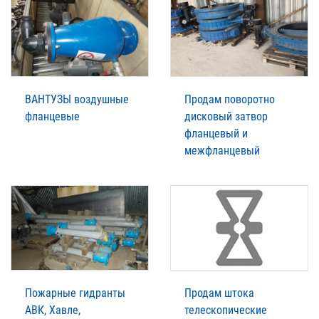
ВАНТУЗЫ воздушные
Продам поворотно
фланцевые
дисковый затвор
фланцевый и
межфланцевый
Пожарные гидранты
Продам штока
АВК, Хавле,
телескопические