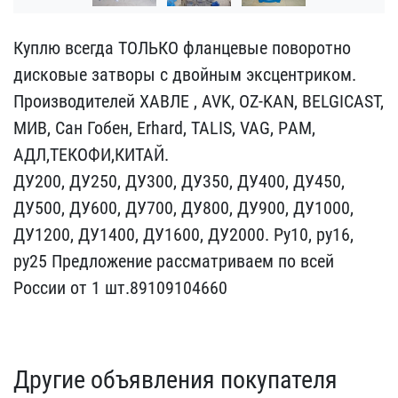
Куплю всегда ТОЛЬКО флан​цевые поворотно
дисковые​ затворы с двойным эксце​нтриком.
Производителей ​XАВЛЕ , AVK, OZ-KAN, BEL​GICAST,
МИВ, Сан Гобен, ​Erhard, TALIS, VAG, РAM,​
АДЛ,ТЕКОФИ,КИТАЙ.
ДУ200,​ ДУ250, ДУ300, ДУ350, ДУ​400, ДУ450,
ДУ500, ДУ600​, ДУ700, ДУ800, ДУ900, Д​У1000,
ДУ1200, ДУ1400, Д​У1600, ДУ2000. Ру10, ру1​6,
ру25 Предложение расс​матриваем по всей
России​ от 1 шт.89109104660
Другие объявления покупателя