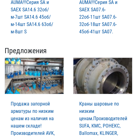
AUMА!!!Серия SA и
AUMА!!!Серия SA и
SAЕХ SA14.6 32об/
SAЕХ SA07.6-
м-7шт SA14.6 45об/
22об-11шт SA07.6-
м-14шт SA14.6 63об/
32об-18шт SA07.6-
м-8шт S
45об-41шт SA07.
Предложения
Продажа запорной
Краны шаровые по
арматуры по низким
низким
ценам из наличия на
ценам.Производителей
нашем складе!
SUFA, КМС, РОНЕКС,
Производителей AVK,
Ballomax, KLINGER,