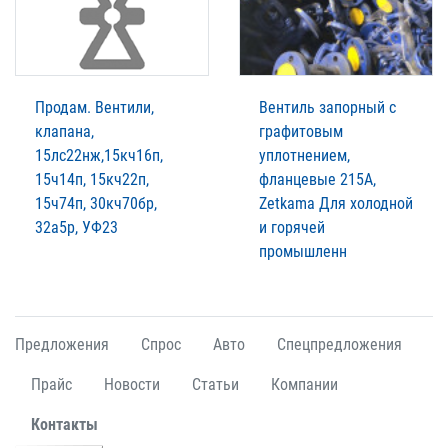
Продам. Вентили,
Вентиль запорный с
клапана,
графитовым
15лс22нж,15кч16п,
уплотнением,
15ч14п, 15кч22п,
фланцевые 215A,
15ч74п, 30кч70бр,
Zetkama Для холодной
32а5р, УФ23
и горячей
промышленн
Предложения
Спрос
Авто
Спецпредложения
Прайс
Новости
Статьи
Компании
Контакты