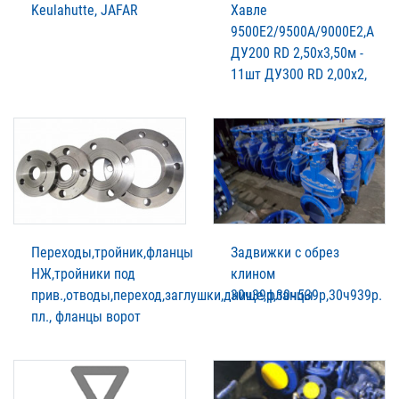
Keulahutte, JAFAR
Хавле
9500Е2/9500А/9000Е2,А
ДУ200 RD 2,50х3,50м -
11шт ДУ300 RD 2,00х2,
Переходы,тройник,фланцы
Задвижки с обрез
НЖ,тройники под
клином
прив.,отводы,переход,заглушки,днище,фланцы
30ч39р,30ч539р,30ч939р.
пл., фланцы ворот