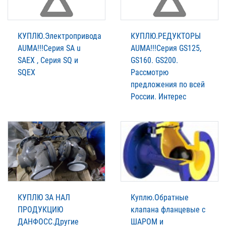
КУПЛЮ.Электропривода
КУПЛЮ.РЕДУКТОРЫ
AUMА!!!Серия SA u
AUMА!!!Серия GS125,
SAEX , Серия SQ и
GS160. GS200.
SQEX
Рассмотрю
предложения по всей
России. Интерес
КУПЛЮ ЗА НАЛ
Куплю.Обратные
ПРОДУКЦИЮ
клапана фланцевые с
ДАНФОСС.Другие
ШАРОМ и