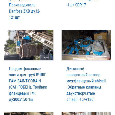
Производитель
-1шт SDR17
Danfoss ZKB ду32-
121шт
Продам фасонные
Дисковый
части для труб ВЧШГ
поворотный затвор
РАМ SAINT-GOBAIN
межфланцевый ahlsell
(САН ГОБЕН). Тройник
.Обратные клапаны
фланцевый ТФ.
двухстворчатые
ду300х150-1ш
ahlsell -15/+130