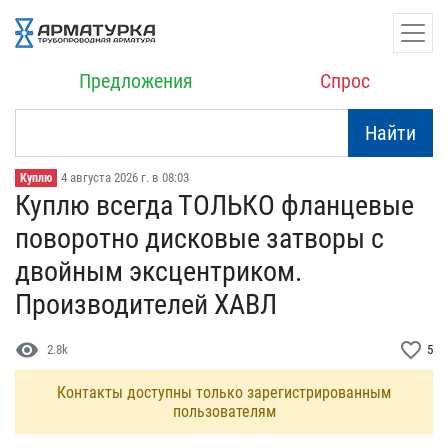
Предложения
Спрос
Найти
4 августа 2026 г. в 08:03
Куплю
Куплю всегда ТОЛЬКО флан​цевые
поворотно дисковые​ затворы с
двойным эксце​нтриком.
Производителей ​XАВЛ
visibility
favorite_border
2.8k
5
Контакты доступны только зарегистрированным
пользователям