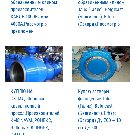
обрезиненным клином
обрезиненным клином
производителей
Talis (Талис), Belgicast
XАВЛЕ 4000Е2 или
(Белгикаст), Erhard
4000А.Рассмотрю
(Эрхард).Рассмотрю
предложен
КУПЛЮ НА
Куплю затворы
СКЛАД.Шаровые
фланцевые Talis
краны полный
(Талис), Belgicast
проход.Производителей
(Белгикаст), Erhard
КМС,NAVAL,РОНЕКС,
(Эрхард) Ду 700 – 10
Ballomax, KLINGER,
шт Ду 800
СИТАЛ