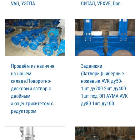
VAG, УЗТПА
СИТАЛ, VEXVE, Dan
Продаём из наличия
Задвижки
на нашем
(Затворы)шиберные
складе.Поворотно-
ножевые AVK ду50-
дисковый затвор с
1шт ду200-2шт ду400-
двойным
1шт под ЭП АУМА AVK
эксцентриситетом с
ду80-1шт ду100-
редуктором