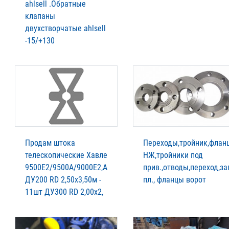
ahlsell .Обратные
клапаны
двухстворчатые ahlsell
-15/+130
Продам штока
Переходы,тройник,флан
телескопические Хавле
НЖ,тройники под
9500Е2/9500А/9000Е2,А
прив.,отводы,переход,з
ДУ200 RD 2,50х3,50м -
пл., фланцы ворот
11шт ДУ300 RD 2,00х2,