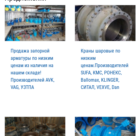
Продажа запорной
Краны шаровые по
арматуры по низким
низким
ценам из наличия на
ценам.Производителей
нашем складе!
SUFA, КМС, РОНЕКС,
Производителей AVK,
Ballomax, KLINGER,
VAG, УЗТПА
СИТАЛ, VEXVE, Dan