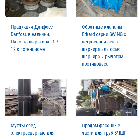
Продукция Данфосс
Обратные клапаны
Danfoss в наличии.
Erhard серии SWING с
Панель оператора LCP
встроенной осью
12 с потенциоме
шарнира или осью
шарнира и рычагом
противовеса
Муфты соед
Продам фасонные
электросварные для
части для труб ВЧШГ