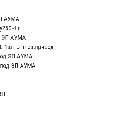
ЭП АУМА
ду250-4шт
С ЭП АУМА
50-1шт С пнев.привод
 под ЭП АУМА
 под ЭП А​УМА
ЭП