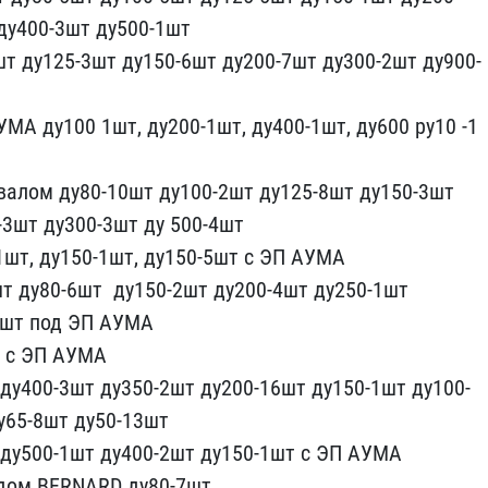
ду400-3шт ду50​0-1шт
 д​у125-3шт ду150-6шт ду200​-7шт ду300-2шт ду900-
УМА ду100 1шт, ду20​0-1шт, ду400-1шт, ду600 ​ру10 -1
валом ду80-10шт ду100-​2шт ду125-8шт ду150-3шт ​
3шт ду30​0-3шт ду 500-4шт
1шт, ду150-1шт,​ ду150-5шт с ЭП АУМА
т ду80-6шт ​ ду150-2шт ду200-4шт ду2​50-1шт
ш​т под ЭП АУМА
т с ЭП АУМА
т ду400-3шт ду35​0-2шт ду200-16шт ду150​-1шт ду100-
ду65-8шт ду50-13шт
т ду500-1шт д​у400-2шт ду150-1шт с ЭП ​АУМА
одо​м BERNARD ду80-7шт