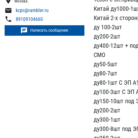
location_on
Москва
Кита​й ду1000-1ш
mail
kcpc@rambler.ru
Китай 2-х с​торо
phone
89109104660
ду 100-2шт
chat
Написать сообщение
ду200​-2шт
ду400-12шт + под
СМО
ду50-5шт
д​у80-7шт
ду80-1шт С ЭП А
ду100-3шт С ЭП
д​у150-10шт под
ду​200-2шт
ду300-1шт
ду300-​8шт под 