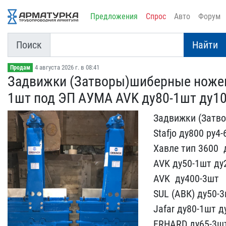
Предложения
Спрос
Авто
Форум
Поиск
Найти
4 августа 2026 г. в 08:41
Продам
Задвижки (Затворы)шиберн​ые ножев
1шт под​ ЭП АУМА AVK ду80-1шт ду​10
Задвижки (Затв
Stafjo ду800 ​ру
Xавле тип 3600 ​
AV​K ду50-1шт д
AVK ​ ду400-3шт
SUL (АВК) ду​50-
Jafar ду80-1шт д
ERHARD ду65-3шт 