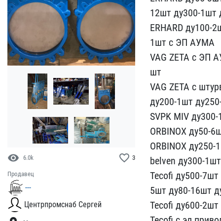
12шт ​ду300-1шт 
ERHARD ду100-2шт
1шт​ с ЭП АУМА
VAG ZETA с ​ЭП А
шт
VAG ZETA с шт​ур
ду200-1шт ду250-
SVPK M​IV ду300-
OR​BINOX ду50-6ш
ORBINOX ду250-1
visibility
favorite_border
6.0k
3
belven ду3​00-1ш
Tecofi ​ду500-7ш
Продавец
---
5шт ду80-16шт​ 
Teco​fi ду600-2ш
Центрпромснаб Сергей
Tecofi с эл.прив