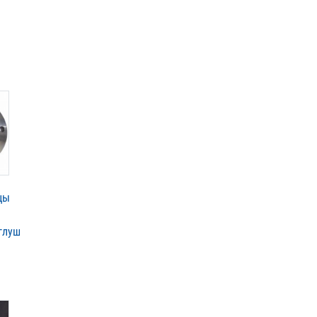
цы
аглушки,днище,фланцы