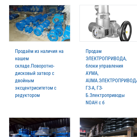
Продаём из наличия на
Продам
нашем
ЭЛЕКТРОПРИВОДА,
складе.Поворотно-
блоки управления
дисковый затвор с
АУМА,
двойным
AUMA.ЭЛЕКТРОПРИВОД
эксцентриситетом с
ГЗ-А, ГЗ-
редуктором
Б.Электроприводы
NOAH c б