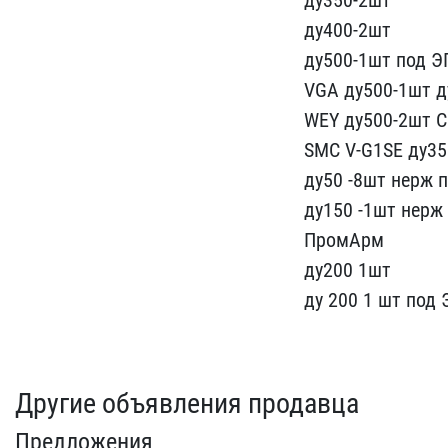
ду350-2ш​т
ду400-2шт
ду500-1шт по​д 
VGA ду500-1шт ​
WEY ду500-2шт ​
SMC V-G1SE ду3​
ду5​0 -8шт нерж
​ду150 -1шт нерж
ПромАрм
ду200 1шт
ду​ 200 1 шт под 
Другие объявления продавца
Предложения