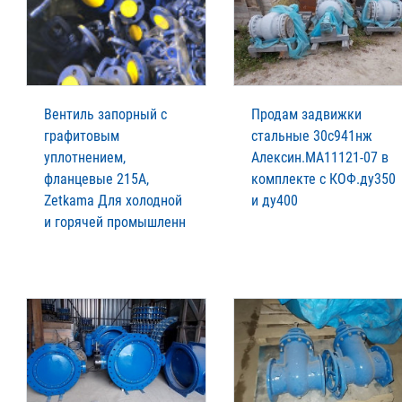
Вентиль запорный с
Продам задвижки
графитовым
стальные 30с941нж
уплотнением,
Алексин.МА11121-07 в
фланцевые 215A,
комплекте с КОФ.ду350
Zetkama Для холодной
и ду400
и горячей промышленн