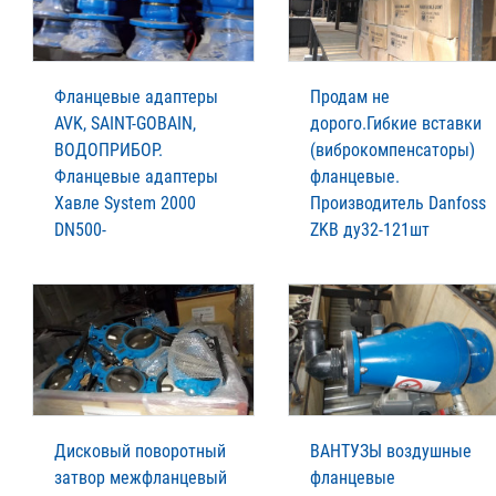
Фланцевые адаптеры
Продам не
AVK, SAINT-GOBAIN,
дорого.Гибкие вставки
ВОДОПРИБОР.
(виброкомпенсаторы)
Фланцевые адаптеры
фланцевые.
Xавле System 2000
Производитель Danfoss
DN500-
ZKB ду32-121шт
Дисковый поворотный
ВАНТУЗЫ воздушные
затвор межфланцевый
фланцевые