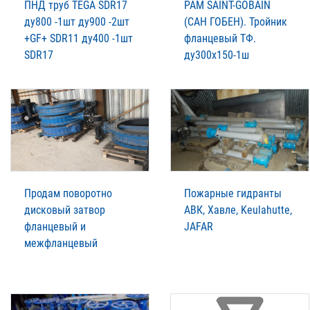
ПНД труб TEGA SDR17
РАМ SAINT-GOBAIN
ду800 -1шт ду900 -2шт
(САН ГОБЕН). Тройник
+GF+ SDR11 ду400 -1шт
фланцевый ТФ.
SDR17
ду300х150-1ш
Продам поворотно
Пожарные гидранты
дисковый затвор
АВК, Хавле, Keulahutte,
фланцевый и
JAFAR
межфланцевый