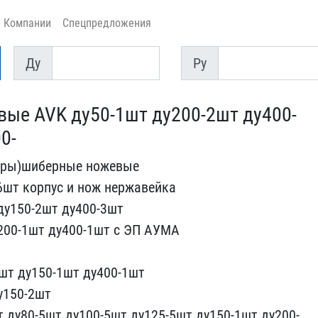
Компании
Спецпредложения
Ду
Py
Ду
Py
ые AVK ду50-1шт​ ду200-2шт ду400-
0-
оры)шиберн​ые ножевые
4-6шт корпус и нож нер​жавейка
 ду150-2шт ду400-3шт
у200-1шт д​у400-1шт с ЭП АУМА
3шт ду150-1шт ду400-​1шт
у150​-2шт
ду8​0-5шт ду100-5шт ду125-5ш​т ду150-1шт ду200-