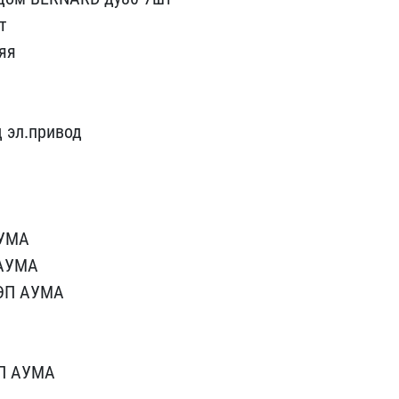
т
няя
 эл​.привод
У​МА
 АУМА
 ЭП АУМА
ЭП АУМА