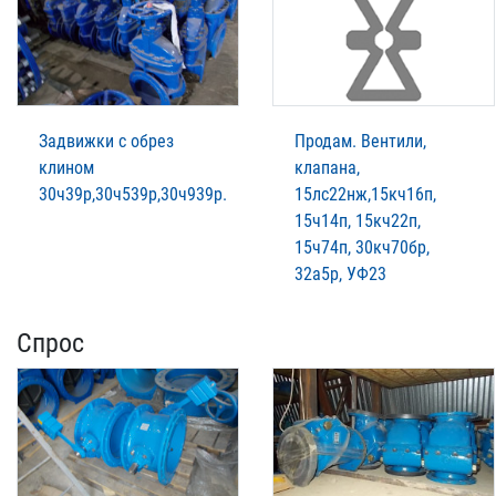
Задвижки с обрез
Продам. Вентили,
клином
клапана,
30ч39р,30ч539р,30ч939р.
15лс22нж,15кч16п,
15ч14п, 15кч22п,
15ч74п, 30кч70бр,
32а5р, УФ23
Спрос