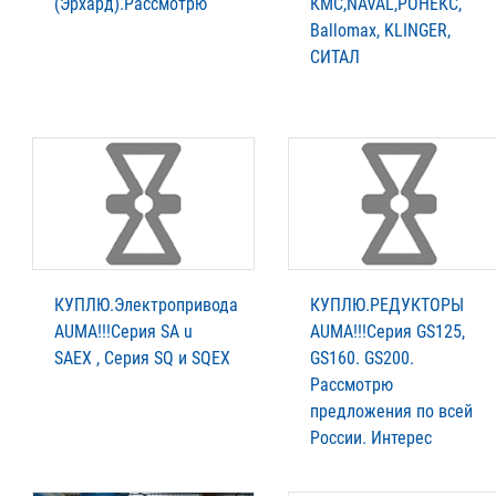
(Эрхард).Рассмотрю
КМС,NAVAL,РОНЕКС,
Ballomax, KLINGER,
СИТАЛ
КУПЛЮ.Электропривода
КУПЛЮ.РЕДУКТОРЫ
AUMА!!!Серия SA u
AUMА!!!Серия GS125,
SAEX , Серия SQ и SQEX
GS160. GS200.
Рассмотрю
предложения по всей
России. Интерес