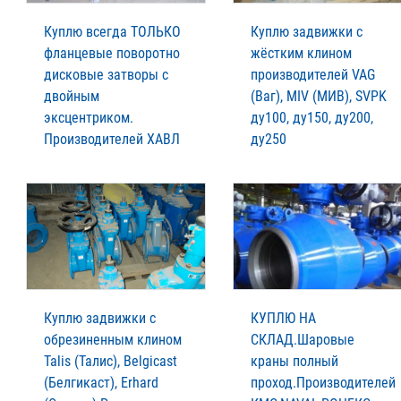
Куплю всегда ТОЛЬКО
Куплю задвижки с
фланцевые поворотно
жёстким клином
дисковые затворы с
производителей VAG
двойным
(Ваг), MIV (МИВ), SVPK
эксцентриком.
ду100, ду150, ду200,
Производителей XАВЛ
ду250
Куплю задвижки с
КУПЛЮ НА
обрезиненным клином
СКЛАД.Шаровые
Talis (Талис), Belgicast
краны полный
(Белгикаст), Erhard
проход.Производителей