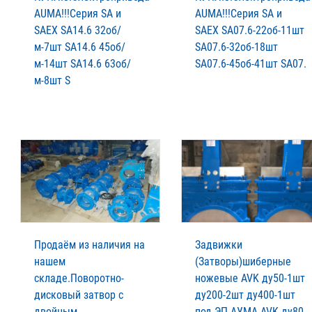
AUMА!!!Серия SA и
AUMА!!!Серия SA и
SAЕХ SA14.6 32об/
SAЕХ SA07.6-22об-11шт
м-7шт SA14.6 45об/
SA07.6-32об-18шт
м-14шт SA14.6 63об/
SA07.6-45об-41шт SA07.
м-8шт S
Продаём из наличия на
Задвижки
нашем
(Затворы)шиберные
складе.Поворотно-
ножевые AVK ду50-1шт
дисковый затвор с
ду200-2шт ду400-1шт
двойным
под ЭП АУМА AVK ду80-