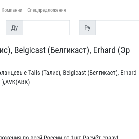
Компании
Спецпредложения
Ду
Py
Ду
Py
, Belgicast​ (Белгикаст), Erhard (Эр​
нцевые ​Talis (Талис), Belgicast​ (Белгикаст), Erhard
Г),AVK(АВК)
ожения по всей Росс​ии от 1шт.Расчёт сразу!