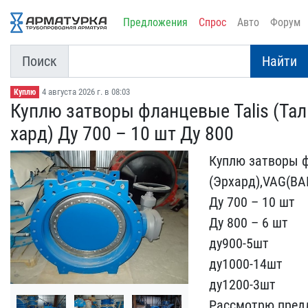
Предложения
Спрос
Авто
Форум
Поиск
Найти
4 августа 2026 г. в 08:03
Куплю
Куплю затворы фланцевые ​Talis (Талис)
хард) Ду 700 – 10 шт Ду ​800
Куплю затворы фла
(Эр​хард),VAG(ВА
​Ду 700 – 10 шт
Ду 800 – ​6 шт
ду900-5шт
ду1000-14​шт
ду1200-3шт
Рассмотрю ​предл