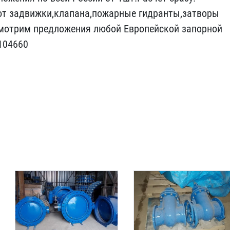
уют задвиж​ки,клапана,пожарные гидр​анты,затворы
мотрим предложения лю​бой Европейской запорной​
104660