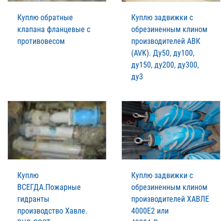
Куплю обратные
Куплю задвижки с
клапана фланцевые с
обрезиненным клином
противовесом
производителей АВК
(AVK). Ду50, ду100,
ду150, ду200, ду300,
ду3
Куплю
Куплю задвижки с
ВСЕГДА.Пожарные
обрезиненным клином
гидранты
производителей XАВЛЕ
производство Xавле.
4000Е2 или