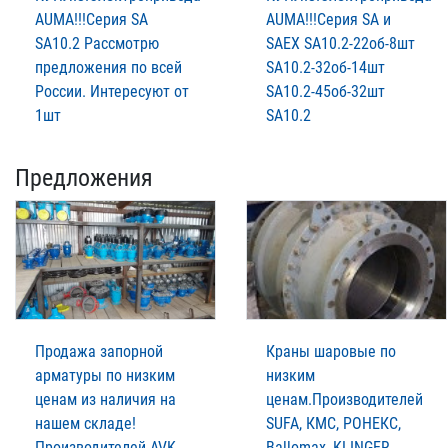
AUMА!!!Серия SA
AUMА!!!Серия SA и
SA10.2 Рассмотрю
SAЕХ SA10.2-22об-8шт
предложения по всей
SA10.2-32об-14шт
России. Интересуют от
SA10.2-45об-32шт
1шт
SA10.2
Предложения
Продажа запорной
Краны шаровые по
арматуры по низким
низким
ценам из наличия на
ценам.Производителей
нашем складе!
SUFA, КМС, РОНЕКС,
Производителей AVK,
Ballomax, KLINGER,