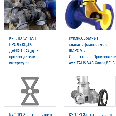
КУПЛЮ ЗА НАЛ
Куплю.Обратные
ПРОДУКЦИЮ
клапана фланцевые с
ДАНФОСС.Другие
ШАРОМ и
производители не
Лепестковые.Производит
интересуют.
AVK.TALIS.VAG.Xавле,BELGI
КУПЛЮ.Электропривода
КУПЛЮ.Электропривода