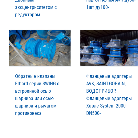
эксцентриситетом с
1шт ду100-
редуктором
Обратные клапаны
Фланцевые адаптеры
Erhard серии SWING с
AVK, SAINT-GOBAIN,
встроенной осью
ВОДОПРИБОР.
шарнира или осью
Фланцевые адаптеры
шарнира и рычагом
Xавле System 2000
противовеса
DN500-