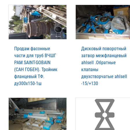
Продам фасонные
Дисковый поворотный
части для труб ВЧШГ
затвор межфланцевый
РАМ SAINT-GOBAIN
ahlsell .Обратные
(САН ГОБЕН). Тройник
клапаны
фланцевый ТФ.
двухстворчатые ahlsell
ду300х150-1ш
-15/+130