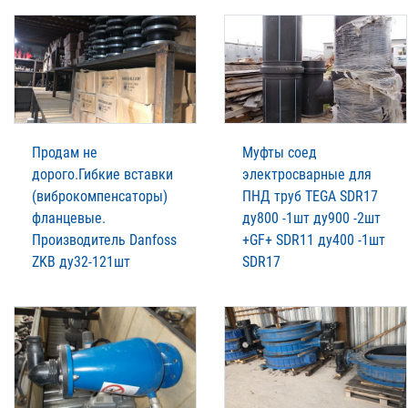
Продам не
Муфты соед
дорого.Гибкие вставки
электросварные для
(виброкомпенсаторы)
ПНД труб TEGA SDR17
фланцевые.
ду800 -1шт ду900 -2шт
Производитель Danfoss
+GF+ SDR11 ду400 -1шт
ZKB ду32-121шт
SDR17