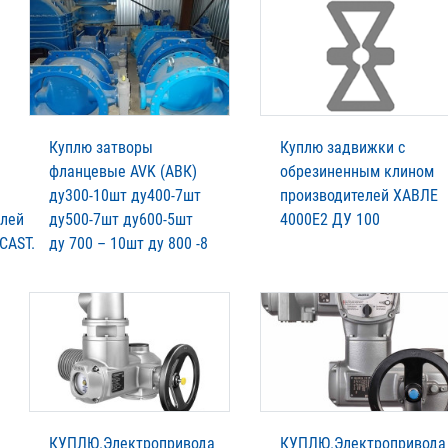
Куплю затворы
Куплю задвижки с
фланцевые AVK (АВК)
обрезиненным клином
ду300-10шт ду400-7шт
производителей XАВЛЕ
елей
ду500-7шт ду600-5шт
4000Е2 ДУ 100
CAST.
ду 700 – 10шт ду 800 -8
КУПЛЮ.Электропривода
КУПЛЮ.Электропривода