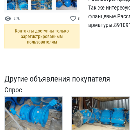
​Так же интерес
фланцевые.Р​асс
visibility
favorite_border
2.7k
3
арматуры.89109
Контакты доступны только
зарегистрированным
пользователям
Другие объявления покупателя
Спрос