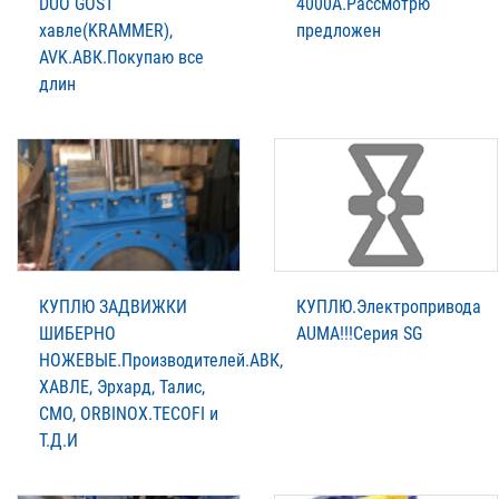
DUO GOST
4000А.Рассмотрю
xавле(KRAMMER),
предложен
AVK.АВК.Покупаю все
длин
КУПЛЮ ЗАДВИЖКИ
КУПЛЮ.Электропривода
ШИБЕРНО
AUMА!!!Серия SG
НОЖЕВЫЕ.Производителей.АВК,
XАВЛЕ, Эрхард, Талис,
СМО, ORBINOX.TECOFI и
Т.Д.И