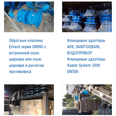
Обратные клапаны
Фланцевые адаптеры
Erhard серии SWING с
AVK, SAINT-GOBAIN,
встроенной осью
ВОДОПРИБОР.
шарнира или осью
Фланцевые адаптеры
шарнира и рычагом
Xавле System 2000
противовеса
DN500-