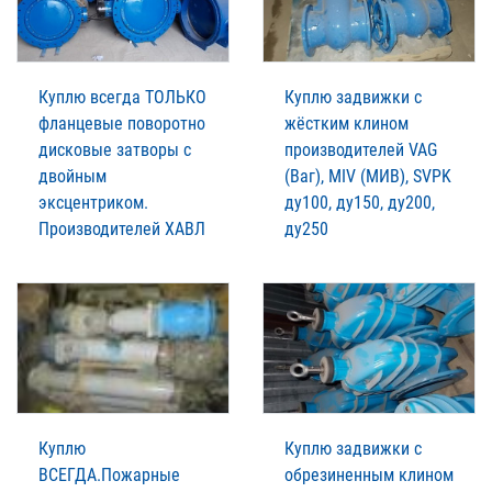
Куплю всегда ТОЛЬКО
Куплю задвижки с
фланцевые поворотно
жёстким клином
дисковые затворы с
производителей VAG
двойным
(Ваг), MIV (МИВ), SVPK
эксцентриком.
ду100, ду150, ду200,
Производителей XАВЛ
ду250
Куплю
Куплю задвижки с
ВСЕГДА.Пожарные
обрезиненным клином