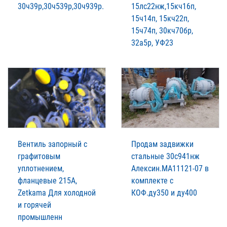
30ч39р,30ч539р,30ч939р.
15лс22нж,15кч16п,
15ч14п, 15кч22п,
15ч74п, 30кч70бр,
32а5р, УФ23
Вентиль запорный с
Продам задвижки
графитовым
стальные 30с941нж
уплотнением,
Алексин.МА11121-07 в
фланцевые 215A,
комплекте с
Zetkama Для холодной
КОФ.ду350 и ду400
и горячей
промышленн