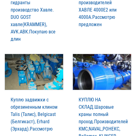
гидранты
производителей
производство Xавле.
XАВЛЕ 4000Е2 или
DUO GOST
4000А.Рассмотрю
xавле(KRAMMER),
предложен
AVK.АВК.Покупаю все
длин
Куплю задвижки с
КУПЛЮ НА
обрезиненным клином
СКЛАД.Шаровые
Talis (Талис), Belgicast
краны полный
(Белгикаст), Erhard
проход.Производителей
(Эрхард).Рассмотрю
КМС,NAVAL,РОНЕКС,