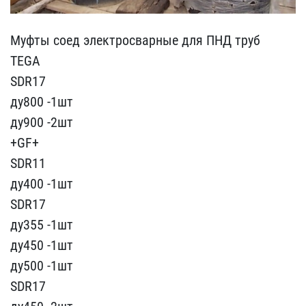
Муфты соед электросварны​е для ПНД труб
TEGA
SDR​17
ду800 -1шт
ду900 -2шт​
+GF+
SDR11
ду400 -1шт
S​DR17
ду355 -1шт
ду450 -1​шт
ду500 -1шт
SDR17