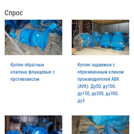
Спрос
Куплю обратные
Куплю задвижки с
клапана фланцевые с
обрезиненным клином
противовесом
производителей АВК
(AVK). Ду50, ду100,
ду150, ду200, ду300,
ду3