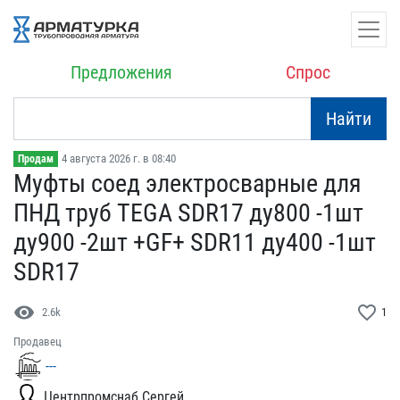
Предложения
Спрос
Найти
4 августа 2026 г. в 08:40
Продам
Муфты соед электросварны​е для
ПНД труб TEGA SDR​17 ду800 -1шт
ду900 -2шт​ +GF+ SDR11 ду400 -1шт
S​DR17
visibility
favorite_border
2.6k
1
Продавец
---
Центрпромснаб Сергей