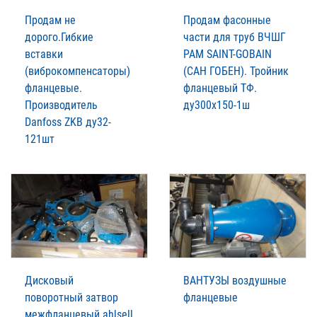
Продам не
Продам фасонные
дорого.Гибкие
части для труб ВЧШГ
вставки
РАМ SAINT-GOBAIN
(виброкомпенсаторы)
(САН ГОБЕН). Тройник
фланцевые.
фланцевый ТФ.
Производитель
ду300х150-1ш
Danfoss ZKB ду32-
121шт
Дисковый
ВАНТУЗЫ воздушные
поворотный затвор
фланцевые
межфланцевый ahlsell