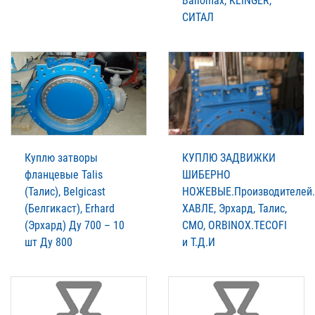
Ballomax, KLINGER,
СИТАЛ
Куплю затворы
КУПЛЮ ЗАДВИЖКИ
фланцевые Talis
ШИБЕРНО
(Талис), Belgicast
НОЖЕВЫЕ.Производителей.
(Белгикаст), Erhard
XАВЛЕ, Эрхард, Талис,
(Эрхард) Ду 700 – 10
СМО, ORBINOX.TECOFI
шт Ду 800
и Т.Д.И