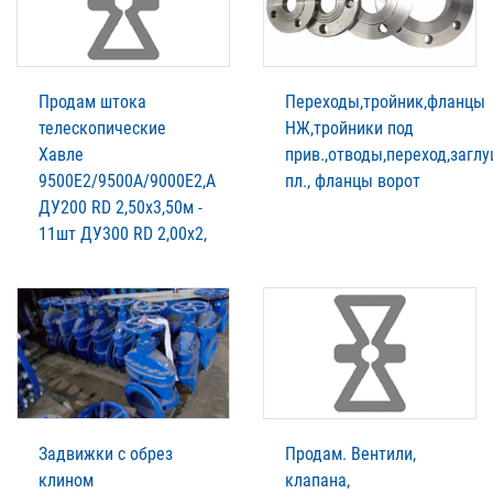
Продам штока
Переходы,тройник,фланцы
телескопические
НЖ,тройники под
Хавле
прив.,отводы,переход,загл
9500Е2/9500А/9000Е2,А
пл., фланцы ворот
ДУ200 RD 2,50х3,50м -
11шт ДУ300 RD 2,00х2,
Задвижки с обрез
Продам. Вентили,
клином
клапана,