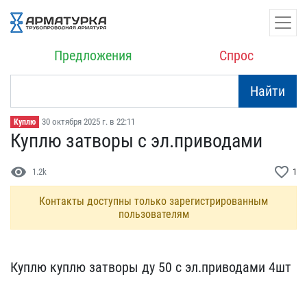
Предложения
Спрос
Найти
30 октября 2025 г. в 22:11
Куплю
Куплю затворы с эл.приво​дами
visibility
favorite_border
1.2k
1
Контакты доступны только зарегистрированным
пользователям
Куплю куплю затворы ду 5​0 с эл.приводами 4шт