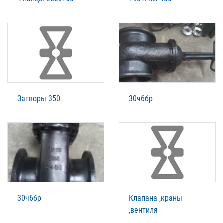
Затворы 350
30ч6бр
30ч6бр
Клапана ,краны
,вентиля