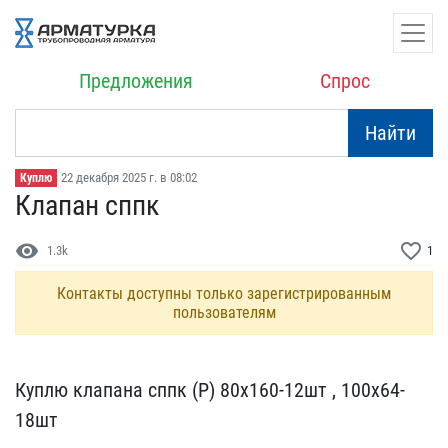
Предложения
Спрос
Найти
22 декабря 2025 г. в 08:02
Куплю
Клапан сппк
visibility
favorite_border
1.3k
1
Контакты доступны только зарегистрированным
пользователям
Куплю клапана сппк (Р) 8​0х160-12шт , 100х64-
18шт