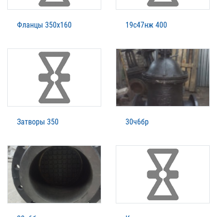
Фланцы 350х160
19с47нж 400
Затворы 350
30ч6бр