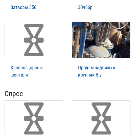
Затворы 350
30ч6бр
Клапана ,краны
Продам задвижки
,вентиля
крупняк б.у
Спрос