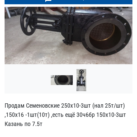
Продам Семеновские 250х1​0-3шт (нал 25т/шт)
,150х​16 -1шт(10т) ,есть ещё 3​0ч6бр 150х10-3шт
Казань ​по 7.5т