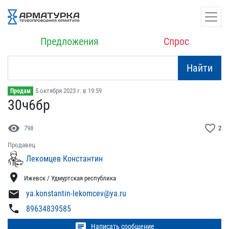
Предложения
Спрос
Найти
5 октября 2023 г. в 19:59
Продам
30ч6бр
visibility
favorite_border
798
2
Продавец
Лекомцев Константин
location_on
Ижевск / Удмуртская республика
mail
ya.konstantin-lekomcev@ya.ru
phone
89634839585
chat
Написать сообщение