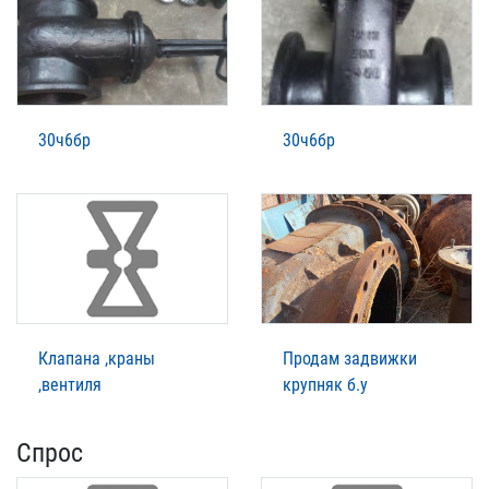
30ч6бр
30ч6бр
Клапана ,краны
Продам задвижки
,вентиля
крупняк б.у
Спрос