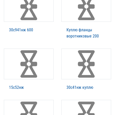
30с941нж 600
Куплю фланцы
воротниковые 200
15с52нж
30с41нж куплю