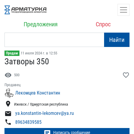
Предложения
Спрос
Найти
11 июля 2024 г. в 12:55
Продам
Затворы 350
visibility
favorite_border
500
Продавец
Лекомцев Константин
location_on
Ижевск / Удмуртская республика
mail
ya.konstantin-lekomcev@ya.ru
phone
89634839585
chat
Написать сообщение