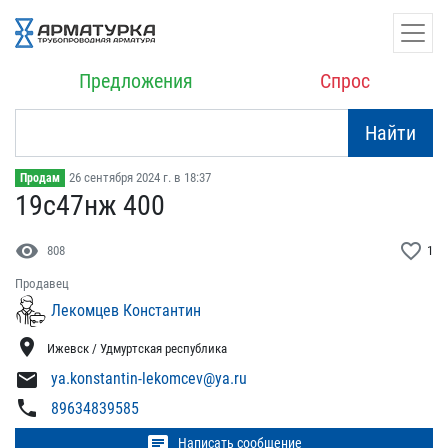
Предложения
Спрос
Найти
26 сентября 2024 г. в 18:37
Продам
19с47нж 400
visibility
favorite_border
808
1
Продавец
Лекомцев Константин
location_on
Ижевск / Удмуртская республика
mail
ya.konstantin-lekomcev@ya.ru
phone
89634839585
chat
Написать сообщение