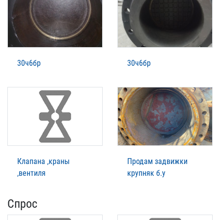
30ч6бр
30ч6бр
Клапана ,краны
Продам задвижки
,вентиля
крупняк б.у
Спрос