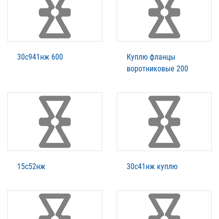
30с941нж 600
Куплю фланцы
воротниковые 200
15с52нж
30с41нж куплю