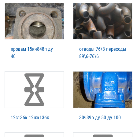
продам 15кч848п ду
отводы 76\8 переходы
40
89\6-76\6
12с13бк 12нж13бк
30ч39р ду 50 ду 100