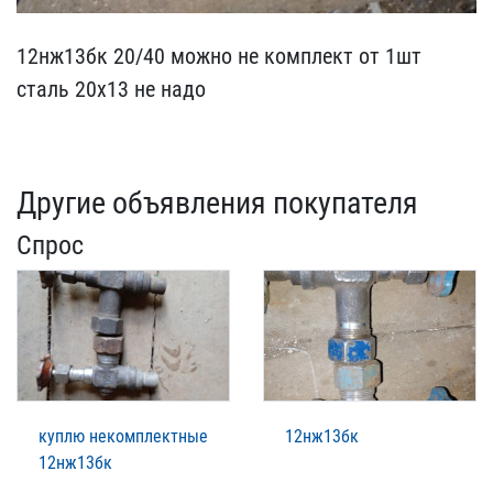
12нж13бк 20/40 можно не ​комплект от 1шт
сталь 20​х13 не надо
Другие объявления покупателя
Спрос
куплю некомплектные
12нж13бк
12нж13бк