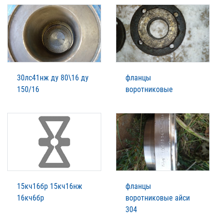
30лс41нж ду 80\16 ду
фланцы
150/16
воротниковые
15кч16бр 15кч16нж
фланцы
16кч6бр
воротниковые айси
304