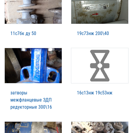
11с7бк ду 50
19с73нж 200\40
затворы
16с13нж 19с53нж
межфланцевые ЗДП
редукторные 300\16