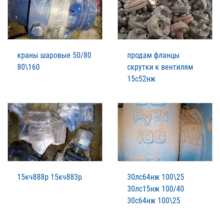
краны шаровые 50/80
продам фланцы
80\160
скрутки к вентилям
15с52нж
15кч888р 15кч883р
30лс64нж 100\25
30лс15нж 100/40
30с64нж 100\25