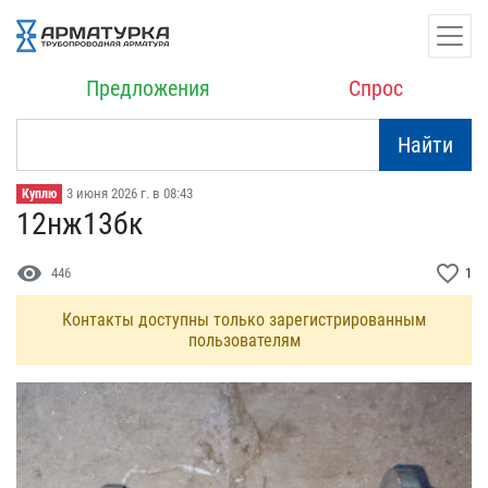
Предложения
Спрос
Найти
3 июня 2026 г. в 08:43
Куплю
12нж13бк
visibility
favorite_border
446
1
Контакты доступны только зарегистрированным
пользователям