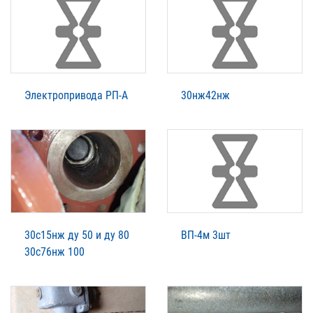
Электропривода РП-А
30нж42нж
30с15нж ду 50 и ду 80
ВП-4м 3шт
30с76нж 100