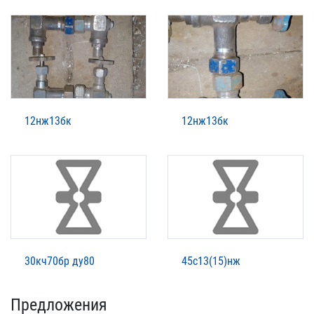
12нж13бк
12нж13бк
30кч70бр ду80
45с13(15)нж
Предложения