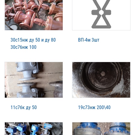
30с15нж ду 50 и ду 80
ВП-4м 3шт
30с76нж 100
11с7бк ду 50
19с73нж 200\40