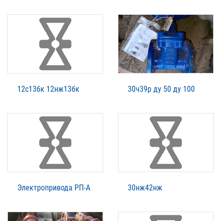
12с13бк 12нж13бк
30ч39р ду 50 ду 100
Электропривода РП-А
30нж42нж