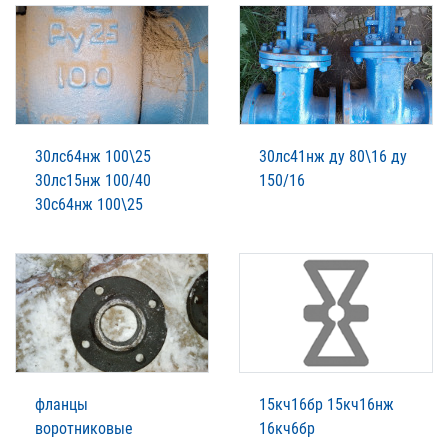
30лс64нж 100\25
30лс41нж ду 80\16 ду
30лс15нж 100/40
150/16
30с64нж 100\25
фланцы
15кч16бр 15кч16нж
воротниковые
16кч6бр