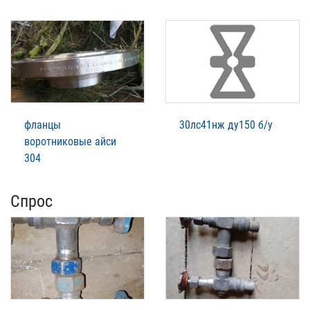
фланцы
30лс41нж ду150 б/у
воротниковые айси
304
Спрос