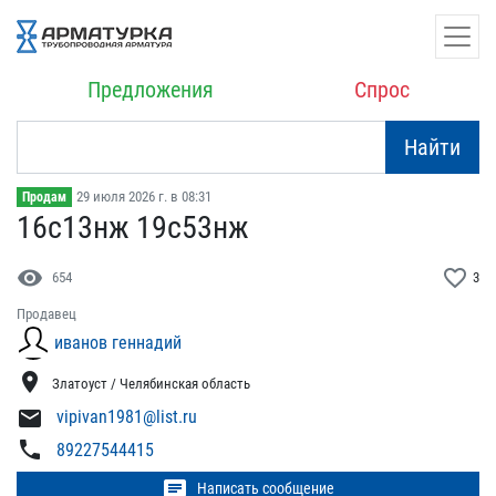
Предложения
Спрос
Найти
29 июля 2026 г. в 08:31
Продам
16с13нж 19с53нж
visibility
favorite_border
654
3
Продавец
иванов геннадий
location_on
Златоуст / Челябинская область
mail
vipivan1981@list.ru
phone
89227544415
chat
Написать сообщение