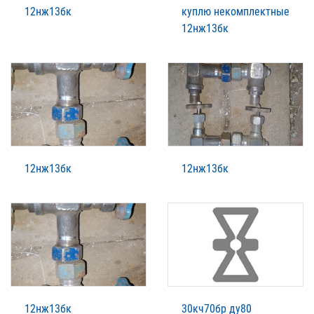
12нж13бк
куплю некомплектные
12нж13бк
12нж13бк
12нж13бк
12нж13бк
30кч70бр ду80