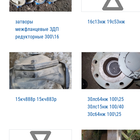
затворы
16с13нж 19с53нж
межфланцевые ЗДП
редукторные 300\16
15кч888р 15кч883р
30лс64нж 100\25
30лс15нж 100/40
30с64нж 100\25