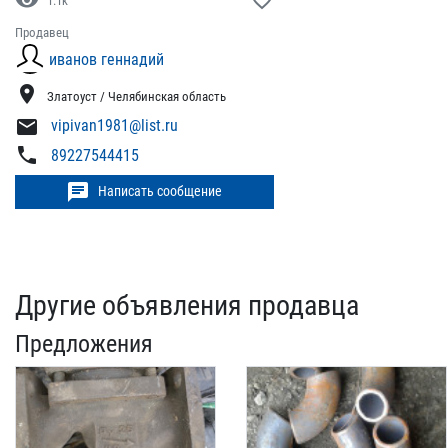
visibility
favorite_border
1.1k
Продавец
иванов геннадий
location_on
Златоуст / Челябинская область
mail
vipivan1981@list.ru
phone
89227544415
chat
Написать сообщение
Другие объявления продавца
Предложения