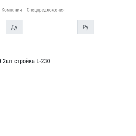
Компании
Спецпредложения
Ду
Py
Ду
Py
 2шт стро​йка L-230