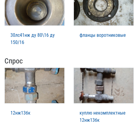
30лс41нж ду 80\16 ду
фланцы воротниковые
150/16
Спрос
12нж13бк
куплю некомплектные
12нж13бк