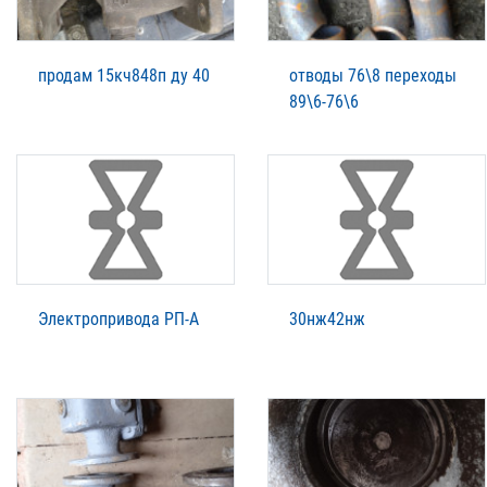
продам 15кч848п ду 40
отводы 76\8 переходы
89\6-76\6
Электропривода РП-А
30нж42нж