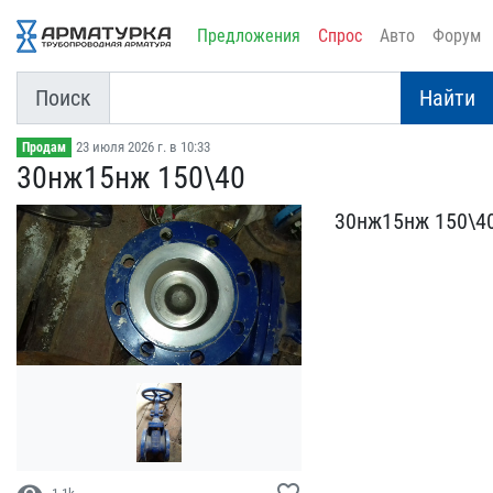
Предложения
Спрос
Авто
Форум
Поиск
Найти
23 июля 2026 г. в 10:33
Продам
30нж15нж 150\40
30нж15нж 150\40