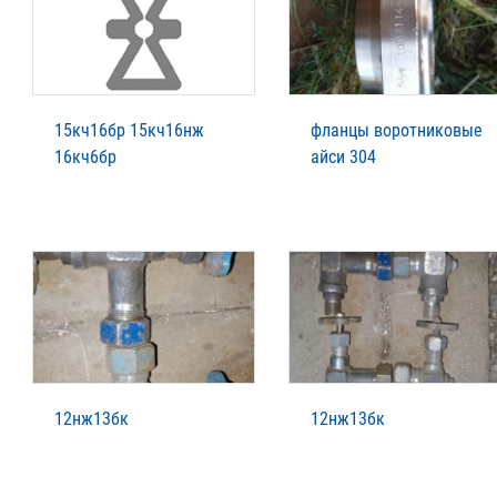
15кч16бр 15кч16нж
фланцы воротниковые
16кч6бр
айси 304
12нж13бк
12нж13бк