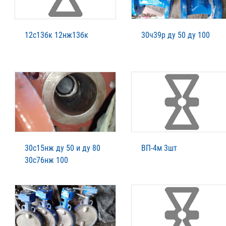
12с13бк 12нж13бк
30ч39р ду 50 ду 100
30с15нж ду 50 и ду 80
ВП-4м 3шт
30с76нж 100