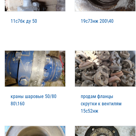
11с7бк ду 50
19с73нж 200\40
краны шаровые 50/80
продам фланцы
80\160
скрутки к вентилям
15с52нж