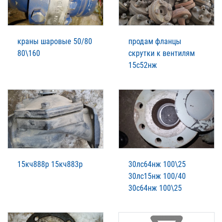
краны шаровые 50/80
продам фланцы
80\160
скрутки к вентилям
15с52нж
15кч888р 15кч883р
30лс64нж 100\25
30лс15нж 100/40
30с64нж 100\25