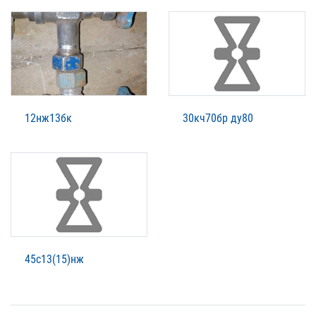
12нж13бк
30кч70бр ду80
45с13(15)нж