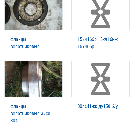
фланцы
15кч16бр 15кч16нж
воротниковые
16кч6бр
фланцы
30лс41нж ду150 б/у
воротниковые айси
304