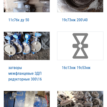
11с7бк ду 50
19с73нж 200\40
затворы
16с13нж 19с53нж
межфланцевые ЗДП
редукторные 300\16