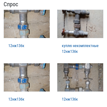
Спрос
12нж13бк
куплю некомплектные
12нж13бк
12нж13бк
12нж13бк