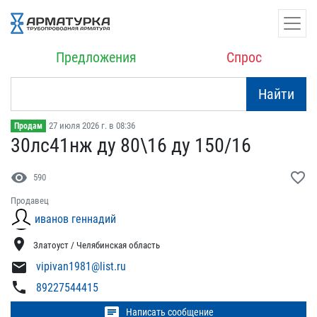
Предложения
Спрос
Найти
27 июля 2026 г. в 08:36
Продам
30лс41нж ду 80\16 ду 150​/16
visibility
favorite_border
590
Продавец
иванов геннадий
location_on
Златоуст / Челябинская область
mail
vipivan1981@list.ru
phone
89227544415
chat
Написать сообщение