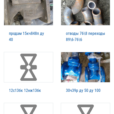
продам 15кч848п ду
отводы 76\8 переходы
40
89\6-76\6
12с13бк 12нж13бк
30ч39р ду 50 ду 100