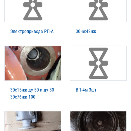
Электропривода РП-А
30нж42нж
30с15нж ду 50 и ду 80
ВП-4м 3шт
30с76нж 100