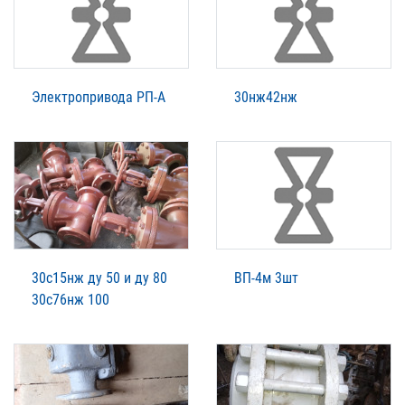
Электропривода РП-А
30нж42нж
30с15нж ду 50 и ду 80
ВП-4м 3шт
30с76нж 100