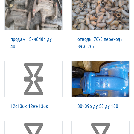
продам 15кч848п ду
отводы 76\8 переходы
40
89\6-76\6
12с13бк 12нж13бк
30ч39р ду 50 ду 100