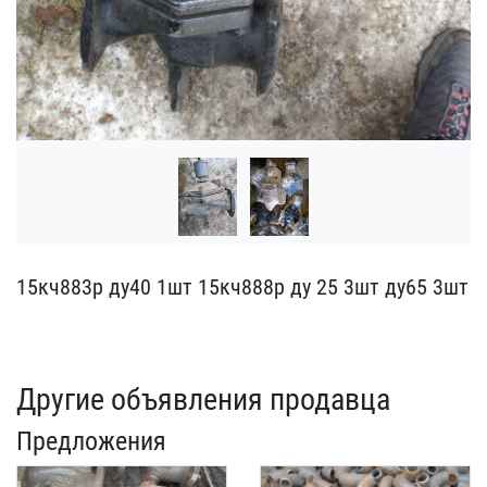
15кч883р ду40 1шт 15кч8​88р ду 25 3шт ду65 3шт
Другие объявления продавца
Предложения