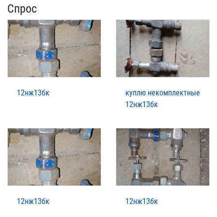
Спрос
12нж13бк
куплю некомплектные
12нж13бк
12нж13бк
12нж13бк