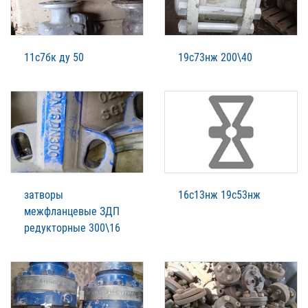
11с7бк ду 50
19с73нж 200\40
затворы
16с13нж 19с53нж
межфланцевые ЗДП
редукторные 300\16