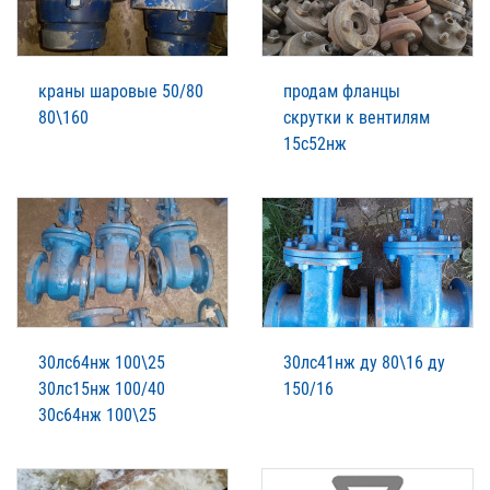
краны шаровые 50/80
продам фланцы
80\160
скрутки к вентилям
15с52нж
30лс64нж 100\25
30лс41нж ду 80\16 ду
30лс15нж 100/40
150/16
30с64нж 100\25