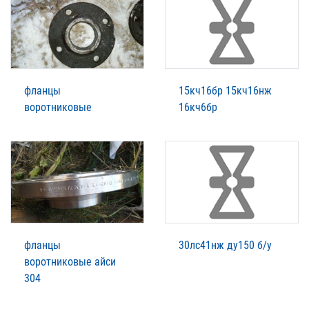
фланцы
15кч16бр 15кч16нж
воротниковые
16кч6бр
фланцы
30лс41нж ду150 б/у
воротниковые айси
304