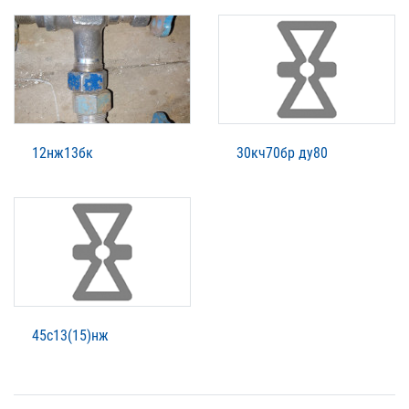
12нж13бк
30кч70бр ду80
45с13(15)нж