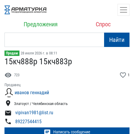
Предложения
Спрос
Найти
28 июля 2026 г. в 08:11
Продам
15кч888р 15кч883р
visibility
favorite_border
723
1
Продавец
иванов геннадий
location_on
Златоуст / Челябинская область
mail
vipivan1981@list.ru
phone
89227544415
chat
Написать сообщение