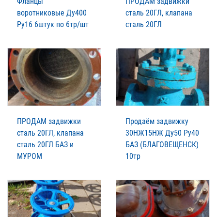
Фланцы
ПРОДАМ задвижки
воротниковые Ду400
сталь 20ГЛ, клапана
Ру16 6штук по 6тр/шт
сталь 20ГЛ
ПРОДАМ задвижки
Пpодаём зaдвижку
сталь 20ГЛ, клапана
30НЖ15НЖ Ду50 Ру40
сталь 20ГЛ БАЗ и
БАЗ (БЛАГОВЕЩЕНСК)
МУРОМ
10тр