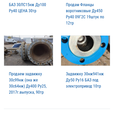
БАЗ 30ЛС15нж Ду100
Продам Фланцы
Ру40 ЦЕНА 30тр
воротниковые Ду450
Ру40 09Г2С 19штук по
12тр
Продаем задвижку
Задвижку 30нж941нж
30с99нж (она же
Ду50 Ру16 БАЗ под
30с64нж) Ду400 Ру25,
электропривод 10тр
2017г.выпуска, 90тр