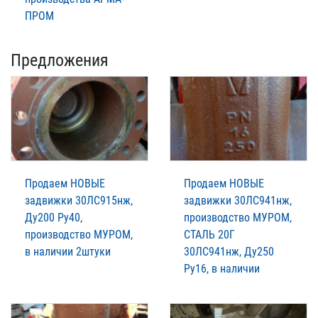
ПРОМ
Предложения
Продаем НОВЫЕ
Продаем НОВЫЕ
задвижки 30ЛС915нж,
задвижки 30ЛС941нж,
Ду200 Ру40,
производство МУРОМ,
производство МУРОМ,
СТАЛЬ 20Г
в наличии 2штуки
30ЛС941нж, Ду250
Ру16, в наличии