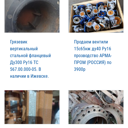
Грязевик
Продаем вентили
вертикальный
15с65нж ду40 Ру16
стальной фланцевый
прозводство АРМА-
Ду300 Ру16 ТС
ПРОМ (РОССИЯ) по
567.00.000-05. В
3900р
наличии в Ижевске.