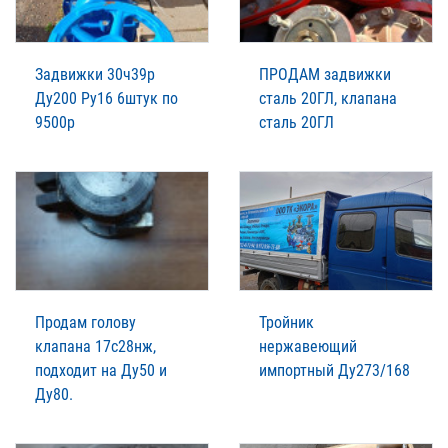
Задвижки 30ч39р
ПРОДАМ задвижки
Ду200 Ру16 6штук по
сталь 20ГЛ, клапана
9500р
сталь 20ГЛ
Продам голову
Тройник
клапана 17с28нж,
нержавеющий
подходит на Ду50 и
импортный Ду273/168
Ду80.