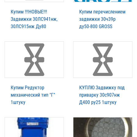
Купим !!!НОВЫЕ!!!
Купим перечислением
Задвижки 30ЛС941нж,
задвижки 30ч39р
30ЛС915нж Ду80
ду50-800 GROSS
Купим Редуктор
КУПЛЮ Задвижку под
механический тип "Г"
приварку 30с907нж
1штуку
Д400 ру25 1штуку