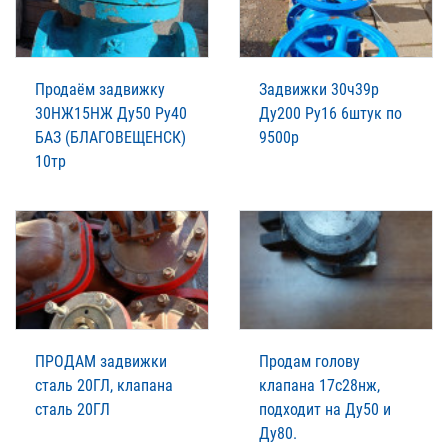
Пpодаём зaдвижку
Задвижки 30ч39р
30НЖ15НЖ Ду50 Ру40
Ду200 Ру16 6штук по
БАЗ (БЛАГОВЕЩЕНСК)
9500р
10тр
ПРОДАМ задвижки
Продам голову
сталь 20ГЛ, клапана
клапана 17с28нж,
сталь 20ГЛ
подходит на Ду50 и
Ду80.