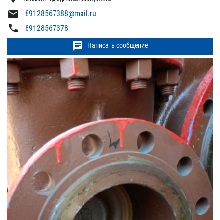
mail
89128567388@mail.ru
phone
89128567378
chat
Написать сообщение