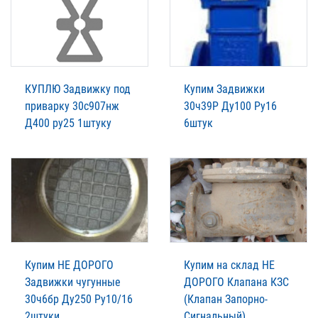
КУПЛЮ Задвижку под
Купим Задвижки
приварку 30с907нж
30ч39Р Ду100 Ру16
Д400 ру25 1штуку
6штук
Купим НЕ ДОРОГО
Купим на склад НЕ
Задвижки чугунные
ДОРОГО Клапана КЗС
30ч6бр Ду250 Ру10/16
(Клапан Запорно-
2штуки
Сигнальный)