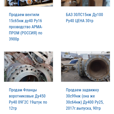
Продаем вентили
БАЗ 30ЛС15нж Ду100
15с65нж ду40 Ру16
Ру40 ЦЕНА 30тр
прозводство АРМА-
ПРОМ (РОССИЯ) по
3900р
Продам Фланцы
Продаем задвижку
воротниковые Ду450
30с99нж (она же
Ру40 09Г2С 19штук по
30с64нж) Ду400 Ру25,
12тр
2017г.выпуска, 90тр