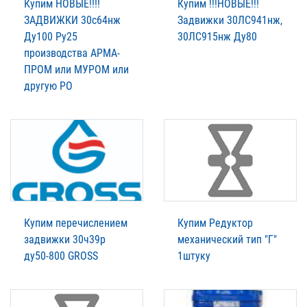
Купим НОВЫЕ!!!!
Купим !!!НОВЫЕ!!!
ЗАДВИЖКИ 30с64нж
Задвижки 30ЛС941нж,
Ду100 Ру25
30ЛС915нж Ду80
производства АРМА-
ПРОМ или МУРОМ или
другую РО
Купим перечислением
Купим Редуктор
задвижки 30ч39р
механический тип "Г"
ду50-800 GROSS
1штуку