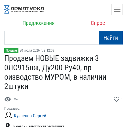
Предложения
Спрос
Найти
30 июля 2026 г. в 12:03
Продам
Продаем НОВЫЕ задвижки 3​
0ЛС915нж, Ду200 Ру40, пр​
оизводство МУРОМ, в нали​чии
2штуки
visibility
favorite_border
757
1
Продавец
Кузнецов Сергей
location_on
Ижевск / Удмуртская республика