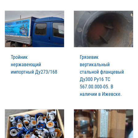
Тройник
Грязевик
нержавеющий
вертикальный
импортный Ду273/168
стальной фланцевый
Ду300 Ру16 ТС
567.00.000-05. В
наличии в Ижевске.