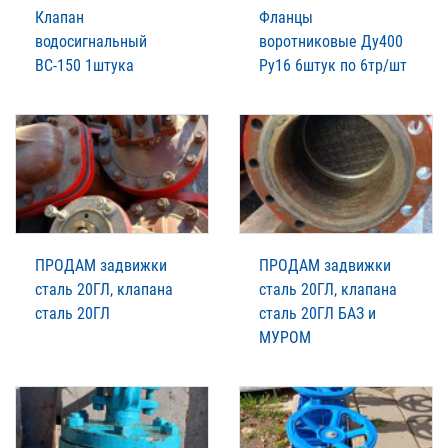
Клапан
Фланцы
водосигнальный
воротниковые Ду400
ВС-150 1штука
Ру16 6штук по 6тр/шт
ПРОДАМ задвижки
ПРОДАМ задвижки
сталь 20ГЛ, клапана
сталь 20ГЛ, клапана
сталь 20ГЛ
сталь 20ГЛ БАЗ и
МУРОМ