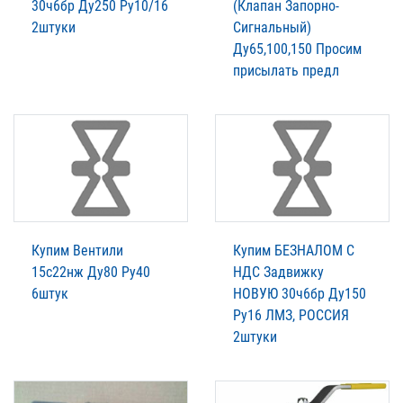
30ч6бр Ду250 Ру10/16
(Клапан Запорно-
2штуки
Сигнальный)
Ду65,100,150 Просим
присылать предл
Купим Вентили
Купим БЕЗНАЛОМ С
15с22нж Ду80 Ру40
НДС Задвижку
6штук
НОВУЮ 30ч6бр Ду150
Ру16 ЛМЗ, РОССИЯ
2штуки