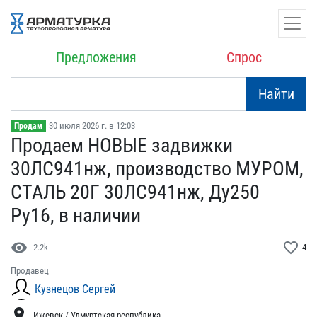
Предложения
Спрос
Найти
30 июля 2026 г. в 12:03
Продам
Продаем НОВЫЕ задвижки ​
30ЛС941нж, производство ​МУРОМ,
СТАЛЬ 20Г 30ЛС9​41нж, Ду250
Ру16, в нали​чии
visibility
favorite_border
2.2k
4
Продавец
Кузнецов Сергей
location_on
Ижевск / Удмуртская республика