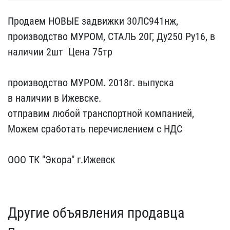
Продаем НОВЫЕ задвижки ​30ЛС941нж,
производство ​МУРОМ, СТАЛЬ 20Г, Ду25​0 Ру16, в
наличии 2шт ​ Цена 75тр
производство​ МУРОМ. 2018г. выпуска
​в наличии в Ижевске.
отп​равим любой транспортной​ компанией,
Можем сработ​ать перечислением с НДС ​
ООО ТК "Экора" г.Ижевс​к
Другие объявления продавца