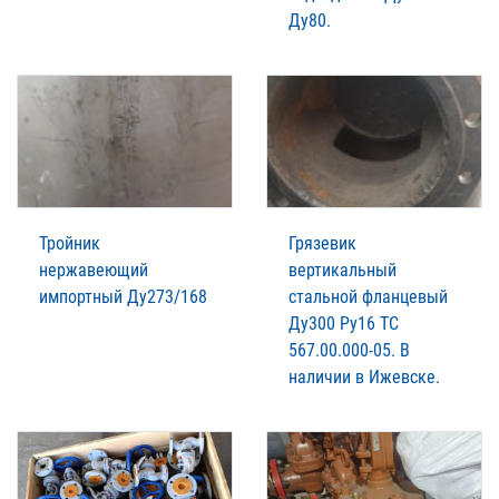
Ду80.
Тройник
Грязевик
нержавеющий
вертикальный
импортный Ду273/168
стальной фланцевый
Ду300 Ру16 ТС
567.00.000-05. В
наличии в Ижевске.