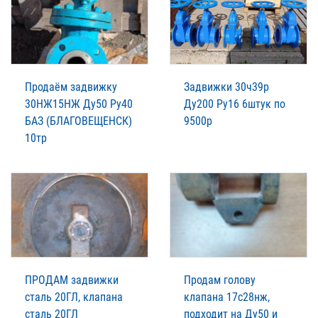
Пpодаём зaдвижку
Задвижки 30ч39р
30НЖ15НЖ Ду50 Ру40
Ду200 Ру16 6штук по
БАЗ (БЛАГОВЕЩЕНСК)
9500р
10тр
ПРОДАМ задвижки
Продам голову
сталь 20ГЛ, клапана
клапана 17с28нж,
сталь 20ГЛ
подходит на Ду50 и