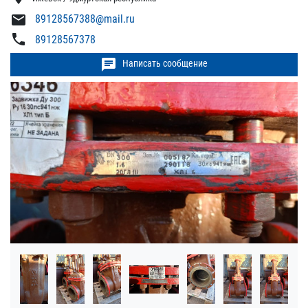
mail
89128567388@mail.ru
phone
89128567378
chat
Написать сообщение