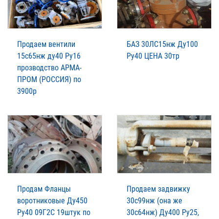
Продаем вентили
БАЗ 30ЛС15нж Ду100
15с65нж ду40 Ру16
Ру40 ЦЕНА 30тр
прозводство АРМА-
ПРОМ (РОССИЯ) по
3900р
Продам Фланцы
Продаем задвижку
воротниковые Ду450
30с99нж (она же
Ру40 09Г2С 19штук по
30с64нж) Ду400 Ру25,