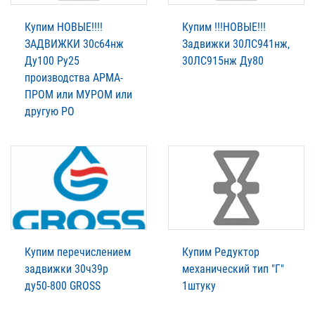
Купим НОВЫЕ!!!!
Купим !!!НОВЫЕ!!!
ЗАДВИЖКИ 30с64нж
Задвижки 30ЛС941нж,
Ду100 Ру25
30ЛС915нж Ду80
производства АРМА-
ПРОМ или МУРОМ или
другую РО
Купим перечислением
Купим Редуктор
задвижки 30ч39р
механический тип "Г"
ду50-800 GROSS
1штуку