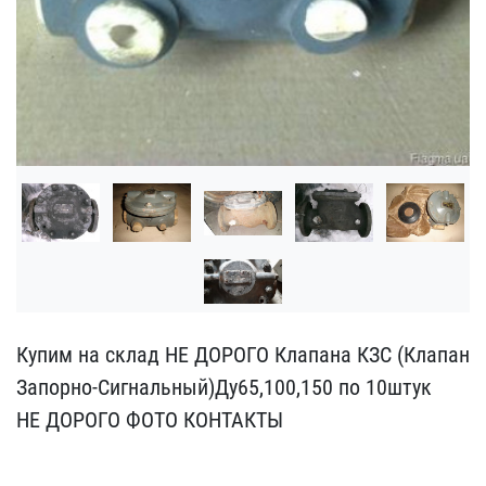
Купим на склад НЕ ДОРОГ​О Клапана КЗС (Клапан
З​апорно-Сигнальный)Ду65,1​00,150 по 10штук
НЕ ДОРО​ГО ФОТО КОНТАКТЫ