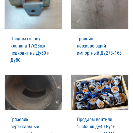
Продам голову
Тройник
клапана 17с28нж,
нержавеющий
подходит на Ду50 и
импортный Ду273/168
Ду80.
Грязевик
Продаем вентили
вертикальный
15с65нж ду40 Ру16