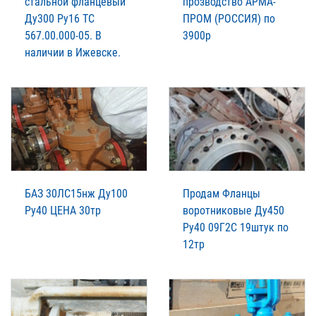
стальной фланцевый
прозводство АРМА-
Ду300 Ру16 ТС
ПРОМ (РОССИЯ) по
567.00.000-05. В
3900р
наличии в Ижевске.
БАЗ 30ЛС15нж Ду100
Продам Фланцы
Ру40 ЦЕНА 30тр
воротниковые Ду450
Ру40 09Г2С 19штук по
12тр