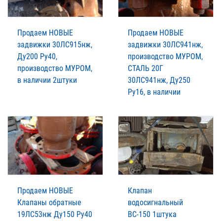
Продаем НОВЫЕ
Продаем НОВЫЕ
задвижки 30ЛС915нж,
задвижки 30ЛС941нж,
Ду200 Ру40,
производство МУРОМ,
производство МУРОМ,
СТАЛЬ 20Г
в наличии 2штуки
30ЛС941нж, Ду250
Ру16, в наличии
Продаем НОВЫЕ
Клапан
Клапаны обратные
водосигнальный
19ЛС53нж Ду150 Ру40
ВС-150 1штука