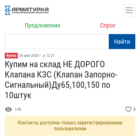
Предложения
Спрос
Найти
26 мая 2026 г. в 12:21
Куплю
Купим на склад НЕ ДОРОГ​О
Клапана КЗС (Клапан З​апорно-
Сигнальный)Ду65,1​00,150 по
10штук
visibility
favorite_border
3.4k
3
Контакты доступны только зарегистрированным
пользователям