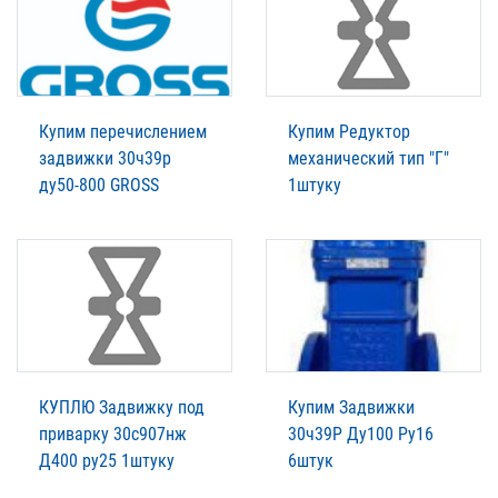
Купим перечислением
Купим Редуктор
задвижки 30ч39р
механический тип "Г"
ду50-800 GROSS
1штуку
КУПЛЮ Задвижку под
Купим Задвижки
приварку 30с907нж
30ч39Р Ду100 Ру16
Д400 ру25 1штуку
6штук