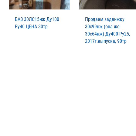
БАЗ 30ЛС15нж Ду100
Продаем задвижку
Ру40 ЦЕНА 30тр
30с99нж (она же
30с64нж) Ду400 Ру25,
2017г.выпуска, 90тр