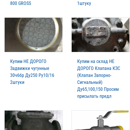
800 GROSS
1штуку
Купим НЕ ДОРОГО
Купим на склад НЕ
Задвижки чугунные
ДОРОГО Клапана КЗС
30ч6бр Ду250 Ру10/16
(Клапан Запорно-
2штуки
Сигнальный)
Ду65,100,150 Просим
присылать предл