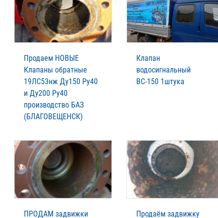
Продаем НОВЫЕ
Клапан
Клапаны обратные
водосигнальный
19ЛС53нж Ду150 Ру40
ВС-150 1штука
и Ду200 Ру40
производство БАЗ
(БЛАГОВЕЩЕНСК)
ПРОДАМ задвижки
Пpодаём зaдвижку