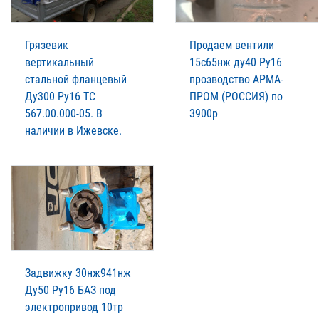
Грязевик
Продаем вентили
вертикальный
15с65нж ду40 Ру16
стальной фланцевый
прозводство АРМА-
Ду300 Ру16 ТС
ПРОМ (РОССИЯ) по
567.00.000-05. В
3900р
наличии в Ижевске.
Задвижку 30нж941нж
Ду50 Ру16 БАЗ под
электропривод 10тр