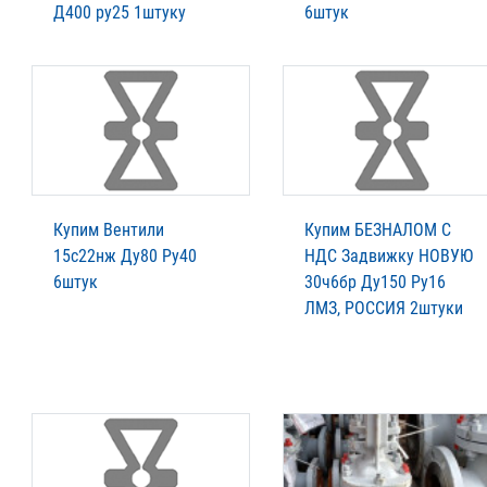
Д400 ру25 1штуку
6штук
Купим Вентили
Купим БЕЗНАЛОМ С
15с22нж Ду80 Ру40
НДС Задвижку НОВУЮ
6штук
30ч6бр Ду150 Ру16
ЛМЗ, РОССИЯ 2штуки