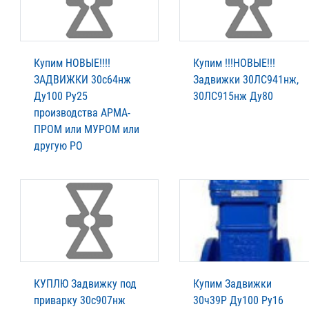
Купим НОВЫЕ!!!!
Купим !!!НОВЫЕ!!!
ЗАДВИЖКИ 30с64нж
Задвижки 30ЛС941нж,
Ду100 Ру25
30ЛС915нж Ду80
производства АРМА-
ПРОМ или МУРОМ или
другую РО
КУПЛЮ Задвижку под
Купим Задвижки
приварку 30с907нж
30ч39Р Ду100 Ру16