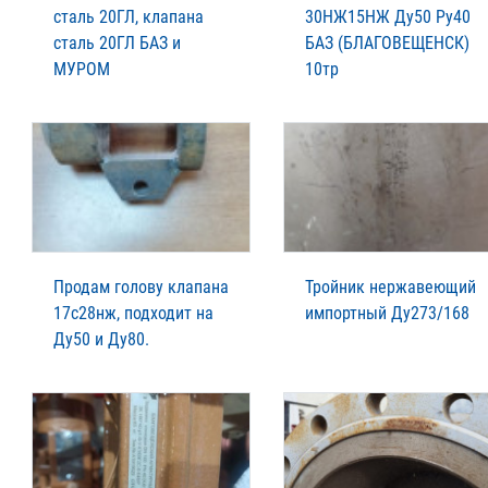
сталь 20ГЛ, клапана
30НЖ15НЖ Ду50 Ру40
сталь 20ГЛ БАЗ и
БАЗ (БЛАГОВЕЩЕНСК)
МУРОМ
10тр
Продам голову клапана
Тройник нержавеющий
17с28нж, подходит на
импортный Ду273/168
Ду50 и Ду80.