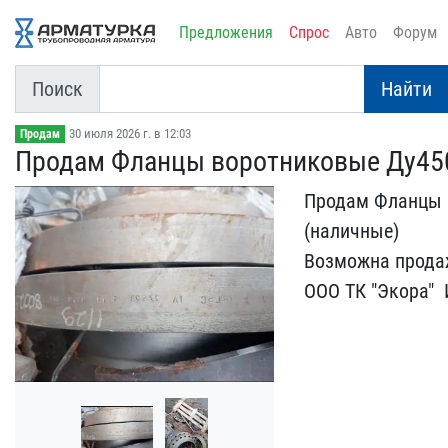
Предложения
Спрос
Авто
Форум
Поиск
Найти
30 июля 2026 г. в 12:03
Продам
Продам Фланцы воротников​ые Ду450 
Продам Фланцы в
(налич​ные)
Возможна продажа
ООО ТК "Экора" ​