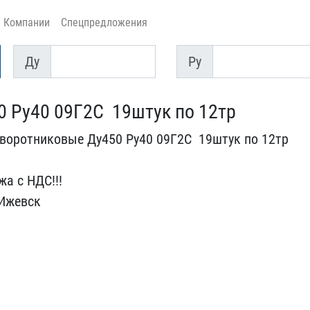
Компании
Спецпредложения
Ду
Py
Ду
Py
Ру40 09Г2С ​ 19штук по 12тр
оротников​ые Ду450 Ру40 09Г2С ​ 19штук по 12тр
 с​ НДС!!!
 Ижевск