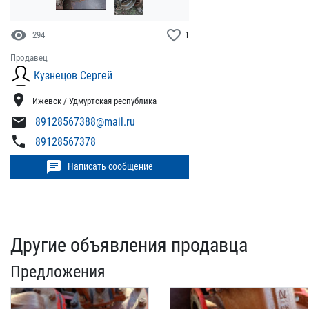
visibility
favorite_border
294
1
Продавец
Кузнецов Сергей
location_on
Ижевск / Удмуртская республика
mail
89128567388@mail.ru
phone
89128567378
chat
Написать сообщение
Другие объявления продавца
Предложения