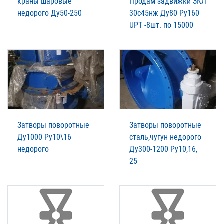
краны шаровые
Продам задвижки ЗКЛ
недорого Ду50-250
30с45нж Ду80 Ру160
UPT -8шт. по 15000
Затворы поворотные
Затворы поворотные
Ду1000 Ру10\16
сталь,чугун недорого
недорого
Ду300-1200 Ру10,16,
25