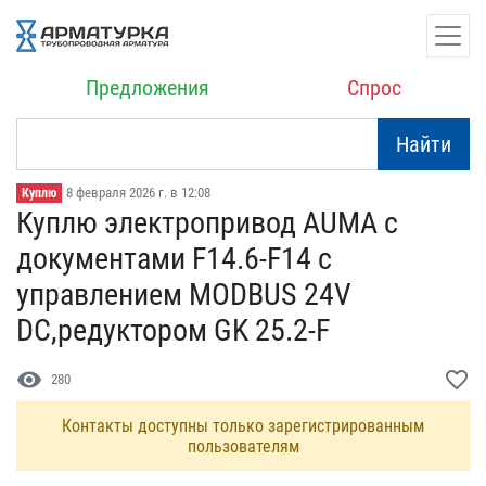
Предложения
Спрос
Найти
8 февраля 2026 г. в 12:08
Куплю
Куплю электропривод AUM​A c
документами F14.6-F1​4 с
управлением MODBUS 2​4V
DC,редуктором GK 25.​2-F
visibility
favorite_border
280
Контакты доступны только зарегистрированным
пользователям