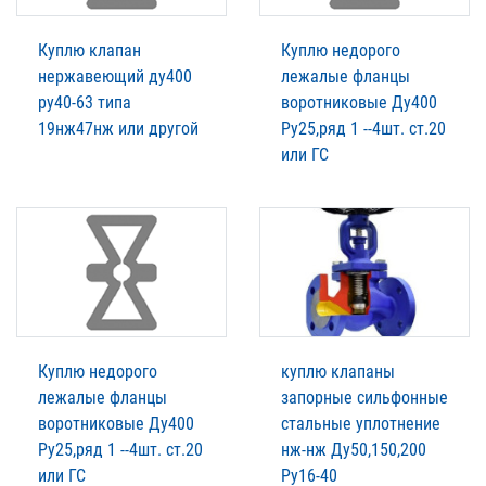
Куплю клапан
Куплю недорого
нержавеющий ду400
лежалые фланцы
ру40-63 типа
воротниковые Ду400
19нж47нж или другой
Ру25,ряд 1 --4шт. ст.20
или ГС
Куплю недорого
куплю клапаны
лежалые фланцы
запорные сильфонные
воротниковые Ду400
стальные уплотнение
Ру25,ряд 1 --4шт. ст.20
нж-нж Ду50,150,200
или ГС
Ру16-40