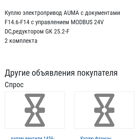
Куплю электропривод AUM​A c документами
F14.6-F1​4 с управлением MODBUS 2​4V
DC,редуктором GK 25.​2-F
2 комплекта
Другие объявления покупателя
Спрос
куплю вентили 1456-
Куплю фланцы