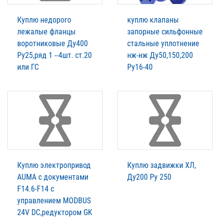
Куплю недорого
куплю клапаны
лежалые фланцы
запорные сильфонные
воротниковые Ду400
стальные уплотнение
Ру25,ряд 1 --4шт. ст.20
нж-нж Ду50,150,200
или ГС
Ру16-40
Куплю электропривод
Куплю задвижки ХЛ,
AUMA c документами
Ду200 Ру 250
F14.6-F14 с
управлением MODBUS
24V DC,редуктором GK