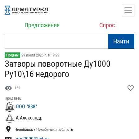
Предложения
Спрос
Найти
29 июля 2026 г. в 19:29
Продам
Затворы поворотные Ду100​0
Ру10\16 недорого
visibility
favorite_border
162
Продавец
ООО "888"
А Александр
location_on
Челябинск / Челябинская область
arm2000@list.ru