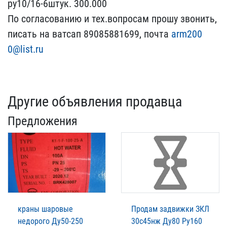
ру10/16-6штук. ​300.000
По согласованию ​и тех.вопросам прошу зво​нить,
писать на ватсап 8​9085881699, почта
arm200​
0@list.ru
Другие объявления продавца
Предложения
краны шаровые
Продам задвижки ЗКЛ
недорого Ду50-250
30с45нж Ду80 Ру160