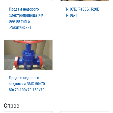
Продам недорого
Т-107Б, Т-108Б, Т-20Б,
Электропривода УФ
Т-18Б-1
099 00 тип Б
,Ракитянские
Продаю недорого
задвижки ЗМС 50х70
80х70 100х70 150х70
Спрос