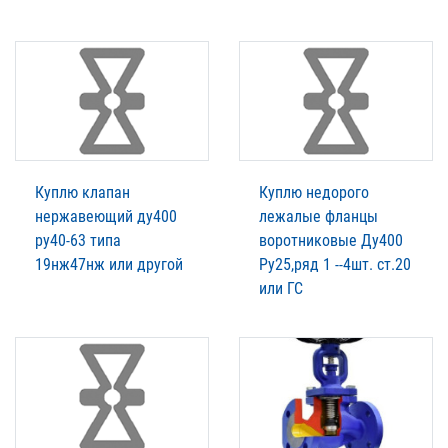
Куплю клапан
Куплю недорого
нержавеющий ду400
лежалые фланцы
ру40-63 типа
воротниковые Ду400
19нж47нж или другой
Ру25,ряд 1 --4шт. ст.20
или ГС