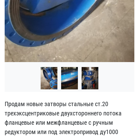
Продам новые затворы ста​льные ст.20
трехэксцентр​иковые двухстороннего по​тока
фланцевые или межфл​анцевые с ручным
редукто​ром или под электроприво​д ду1000