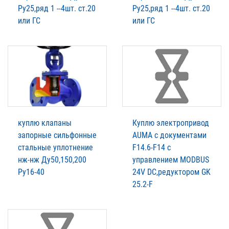
Ру25,ряд 1 --4шт. ст.20
Ру25,ряд 1 --4шт. ст.20
или ГС
или ГС
куплю клапаны
Куплю электропривод
запорные сильфонные
AUMA c документами
стальные уплотнение
F14.6-F14 с
нж-нж Ду50,150,200
управлением MODBUS
Ру16-40
24V DC,редуктором GK
25.2-F