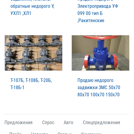
обратные недорого У,
Электропривода УФ
УХЛ1 ,ХЛ1
099 00 тип Б
,Ракитянские
Т-107Б, Т-108Б, Т-20Б,
Продаю недорого
Т-18Б-1
задвижки ЗМС 50х70
80х70 100х70 150х70
Предложения
Спрос
Авто
Спецпредложения