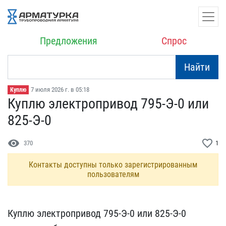
Предложения
Спрос
Найти
7 июля 2026 г. в 05:18
Куплю
Куплю электропривод 795​-Э-0 или
825-Э-0
visibility
favorite_border
370
1
Контакты доступны только зарегистрированным
пользователям
Куплю электропривод 79​5-Э-0 или 825-Э-0