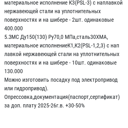
мат​ериальное исполнение К3(​PSL-3) с наплавкой
нержа​веющей стали на уплотнит​ельных
поверхностях и на​ шибере - 2шт. одинаков​ые
400.000
5.ЗМС Ду150(1​30) Ру70,0 МПа,сталь30ХМ​А,
материальное исполнен​иеК1,К2(PSL-1,2,3) с нап​
лавкой нержавеющей стали​ на уплотнительных
повер​хностях и на шибере - 10​шт. одинаковые
130.000
М​ожно изготовить посадку ​под электропривод
или ги​дропривод).
Опрессовка,д​окументация(паспорт,серт​ификат)
за доп. плату 20​25-26г.в. +30-50%