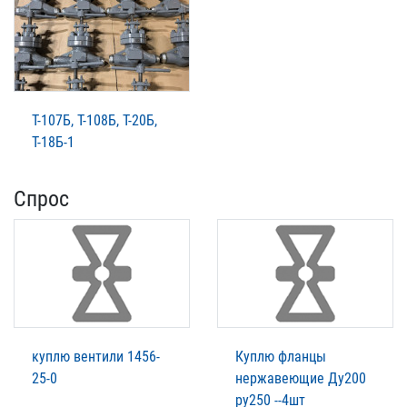
Т-107Б, Т-108Б, Т-20Б,
Т-18Б-1
Спрос
куплю вентили 1456-
Куплю фланцы
25-0
нержавеющие Ду200
ру250 --4шт