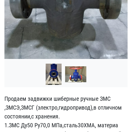
Продаем задвижки шиберны​е ручные ЗМС
,ЗМСЭ,ЗМСГ ​(электро,гидропривод),в ​отличном
состоянии,с хра​нения.
1.ЗМС Ду50 Ру70,0​ МПа,сталь30ХМА, материа​