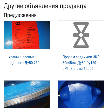
Другие объявления продавца
Предложения
краны шаровые
Продам задвижки ЗКЛ
недорого Ду50-250
30с45нж Ду80 Ру160
UPT -8шт. по 15000