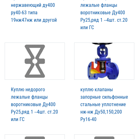
нержавеющий ду400
лежалые фланцы
ру40-63 типа
воротниковые Ду400
19нж47нж или другой
Ру25,ряд 1 --4шт. ст.20
или ГС
Куплю недорого
куплю клапаны
лежалые фланцы
запорные сильфонные
воротниковые Ду400
стальные уплотнение
Ру25,ряд 1 --4шт. ст.20
нж-нж Ду50,150,200
или ГС
Ру16-40