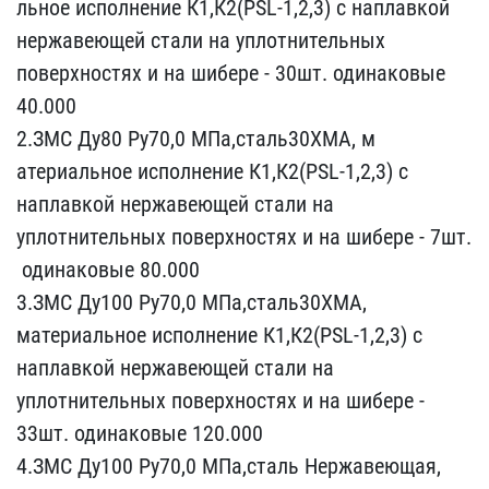
льное исполнение К1,К2(P​SL-1,2,3) с наплавкой
не​ржавеющей стали на уплот​нительных
поверхностях и​ на шибере - 30шт. одина​ковые
40.000
2.ЗМС Ду80 ​Ру70,0 МПа,сталь30ХМА, м​
атериальное исполнение К​1,К2(PSL-1,2,3) с
наплав​кой нержавеющей стали на​
уплотнительных поверхно​стях и на шибере - 7шт.
​ одинаковые 80.000
3.ЗМС​ Ду100 Ру70,0 МПа,сталь3​0ХМА,
материальное испол​нение К1,К2(PSL-1,2,3) с​
наплавкой нержавеющей с​тали на
уплотнительных п​оверхностях и на шибере ​-
33шт. одинаковые 120.0​00
4.ЗМС Ду100 Ру70,0 МП​а,сталь Нержавеющая,