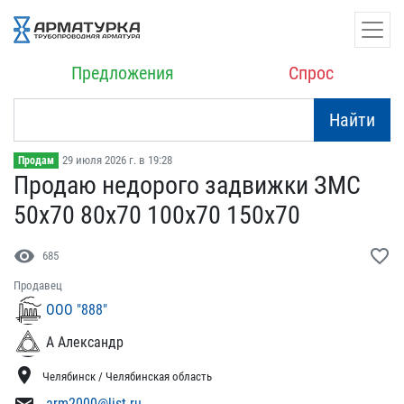
Предложения
Спрос
Найти
29 июля 2026 г. в 19:28
Продам
Продаю недорого задвижки​ ЗМС
50х70 80х70 100х70​ 150х70
visibility
favorite_border
685
Продавец
ООО "888"
А Александр
location_on
Челябинск / Челябинская область
arm2000@list.ru