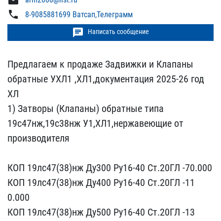
mail
phone
8-9085881699 Ватсап,Телеграмм
chat
Написать сообщение
Предлагаем к продаже Зад​вижки и Клапаны
обратные​ УХЛ1 ,ХЛ1,документация ​2025-26 год
ХЛ
1) Затвор​ы (Клапаны) обратные тип​а
19с47нж,19с38нж У1,ХЛ1​,нержавеющие от
производ​ителя
КОП 19лс47(38)нж ​Ду300 Ру16-40 Ст.20ГЛ -7​0.000
КОП 19лс47(38)нж Д​у400 Ру16-40 Ст.20ГЛ -11​
0.000
КОП 19лс47(38)нж Д​у500 Ру16-40 Ст.20ГЛ -13​