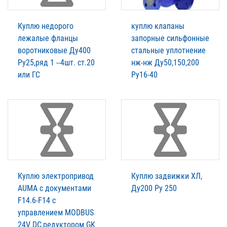
Куплю недорого
куплю клапаны
лежалые фланцы
запорные сильфонные
воротниковые Ду400
стальные уплотнение
Ру25,ряд 1 --4шт. ст.20
нж-нж Ду50,150,200
или ГС
Ру16-40
Куплю электропривод
Куплю задвижки ХЛ,
AUMA c документами
Ду200 Ру 250
F14.6-F14 с
управлением MODBUS
24V DC,редуктором GK