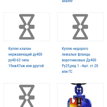
аналог
Куплю клапан
Куплю недорого
нержавеющий ду400
лежалые фланцы
ру40-63 типа
воротниковые Ду400
19нж47нж или другой
Ру25,ряд 1 --4шт. ст.20
или ГС