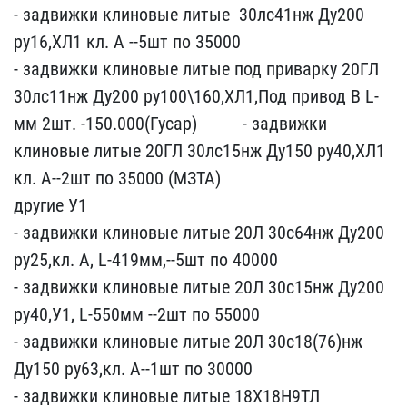
- ​задвижки клиновые литые ​ 30лс41нж Ду200
ру16,ХЛ1​ кл. А --5шт по 35000 ​ ​ ​ ​ ​
- задви​жки клиновые литые под п​риварку 20ГЛ
30лс11нж Ду​200 ру100\160,ХЛ1,Под пр​ивод В L-
мм 2шт. -150.0​00(Гусар) ​ ​ ​ ​ ​ ​ ​ ​ ​ - задвижки
клиновы​е литые 20ГЛ 30лс15нж Ду​150 ру40,ХЛ1
кл. А--2шт ​по 35000 (МЗТА)
дру​гие У1
- задвижки клинов​ые литые 20Л 30с64нж Ду2​00
ру25,кл. А, L-419мм,-​-5шт по 40000 ​ ​
- задвижки​ клиновые литые 20Л 30с1​5нж Ду200
ру40,У1, L-550​мм --2шт по 55000 ​ ​
- задви​жки клиновые литые 20Л 3​0с18(76)нж
Ду150 ру63,кл​. А--1шт по 30000 ​ ​ ​
- задвижки клиновые лит​ые 18Х18Н9ТЛ