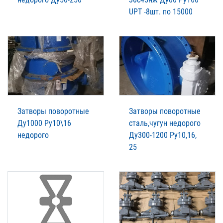
UPT -8шт. по 15000
Затворы поворотные
Затворы поворотные
Ду1000 Ру10\16
сталь,чугун недорого
недорого
Ду300-1200 Ру10,16,
25