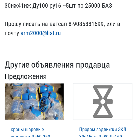
30нж41нж Ду​100 ру16 --5шт по 25000 ​БАЗ ​ ​
Прошу пи​сать на ватсап 8-9085881​699, или в
почту
arm200​0@list.ru
Другие объявления продавца
Предложения
краны шаровые
Продам задвижки ЗКЛ
недорого Ду50-250
30с45нж Ду80 Ру160