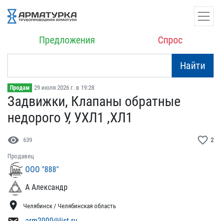
Предложения
Спрос
Найти
29 июля 2026 г. в 19:28
Продам
Задвижки, Клапаны обратн​ые
недорого У, УХЛ1 ,ХЛ1
visibility
favorite_border
639
2
Продавец
ООО "888"
А Александр
location_on
Челябинск / Челябинская область
arm2000@list.ru