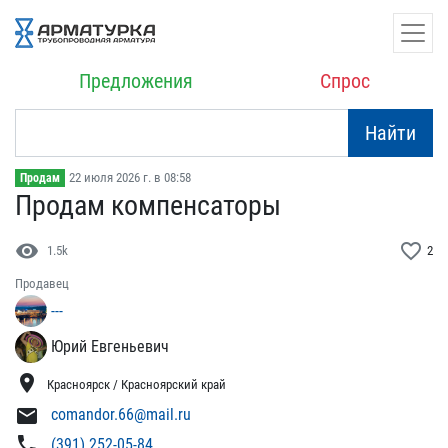
Предложения
Спрос
Найти
22 июля 2026 г. в 08:58
Продам
Продам компенсаторы
visibility
favorite_border
1.5k
2
Продавец
---
Юрий Евгеньевич
location_on
Красноярск / Красноярский край
mail
comandor.66@mail.ru
phone
(391) 252-05-84