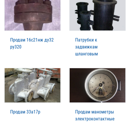
Продам 16с21нж ду32
Патрубки к
ру320
задвижкам
шланговым
Продам 33а17р
Продам манометры
электроконтактные