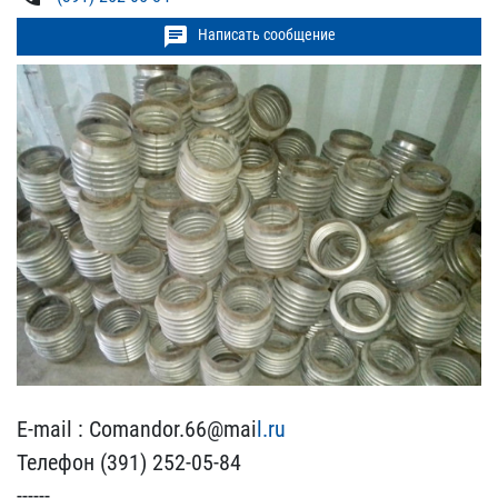
chat
Написать сообщение
E-mail : Comandor.66@mai​
l.ru
Телефон (391) 252-0​5-84
------