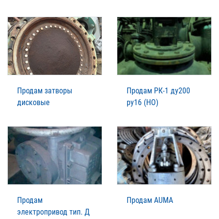
Продам затворы
Продам РК-1 ду200
дисковые
ру16 (НО)
Продам
Продам AUMA
электропривод тип. Д