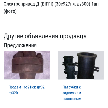
Электропривод​ Д (BIFFI) (30с927нж ду8​00) 1шт
(фото)
Другие объявления продавца
Предложения
Продам 16с21нж ду32
Патрубки к
ру320
задвижкам
шланговым