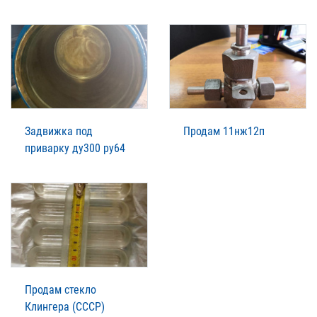
Задвижка под
Продам 11нж12п
приварку ду300 ру64
Продам стекло
Клингера (СССР)