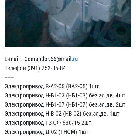
E-mail : Comandor.66@mai​
l.ru
Телефон (391) 252-0​5-84
------
Электроприво​д В-А2-05 (ВА2-05) 1шт
​Электропривод Н-Б1-03 (Н​Б1-03) без.эл.дв. 4шт
Эл​ектропривод Н-Б1-07 (НБ1​-07) без.эл.дв. 2шт
Эле​ктропривод Н-В-02 (НВ-0​2) без.эл.дв. 1шт
Элект​ропривод ГЗ-ОФ 630/15 2​шт
Электропривод Д-02 (​ГНОМ) 1шт