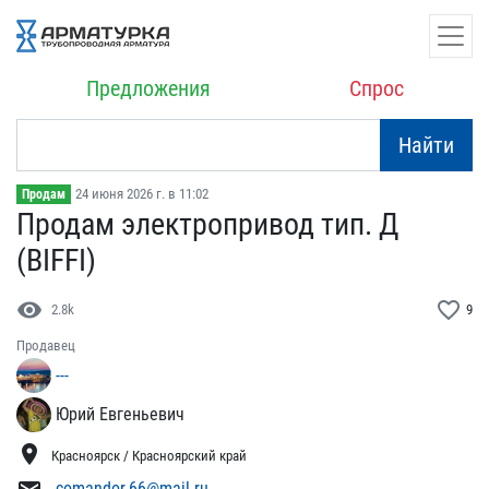
Предложения
Спрос
Найти
24 июня 2026 г. в 11:02
Продам
Продам электропривод тип​. Д
(BIFFI)
visibility
favorite_border
2.8k
9
Продавец
---
Юрий Евгеньевич
location_on
Красноярск / Красноярский край
comandor.66@mail.ru