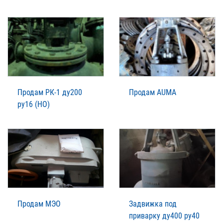
Продам РК-1 ду200
Продам AUMA
ру16 (НО)
Продам МЭО
Задвижка под
приварку ду400 ру40