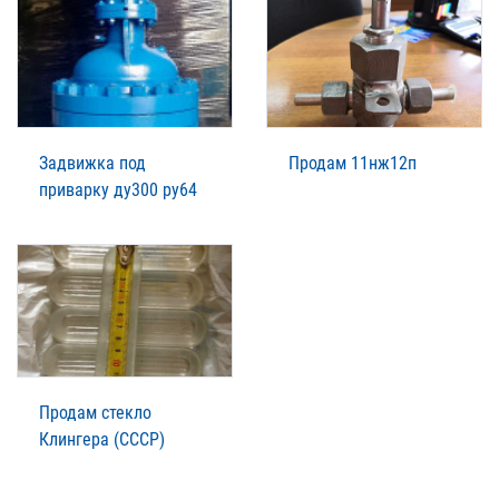
Задвижка под
Продам 11нж12п
приварку ду300 ру64
Продам стекло
Клингера (СССР)