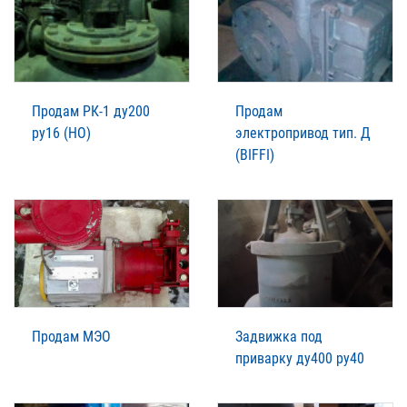
Продам РК-1 ду200
Продам
ру16 (НО)
электропривод тип. Д
(BIFFI)
Продам МЭО
Задвижка под
приварку ду400 ру40