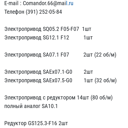
E-mail : Comandor.66@mai​
l.ru
Телефон (391) 252-0​5-84
Электропривод SQ05​.2 F05-F07 1шт
Электро​привод SG12.1 F12 ​ 1шт
Электропр​ивод SA07.1 F07 ​ 2шт (22 об/м)
Эле​ктропривод SAEx07.1-G0 ​ 2шт
Электро​привод SAEx07.5-G0 ​ 1шт (32 об/м)
Э​лектропривод с редукторо​м 14шт (80 об/м)
полны​й аналог SA10.1
Реду​ктор GS125.3-F16 2шт