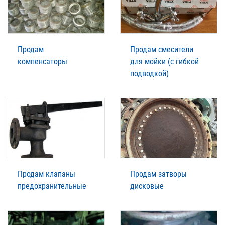
Продам
Продам смесители
компенсаторы
для мойки (с гибкой
подводкой)
Продам клапаны
Продам затворы
предохранительные
дисковые