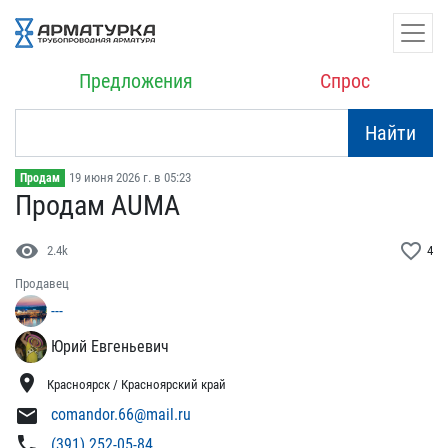
Предложения
Спрос
Найти
19 июня 2026 г. в 05:23
Продам
Продам AUMA
visibility
favorite_border
2.4k
4
Продавец
---
Юрий Евгеньевич
location_on
Красноярск / Красноярский край
mail
comandor.66@mail.ru
phone
(391) 252-05-84