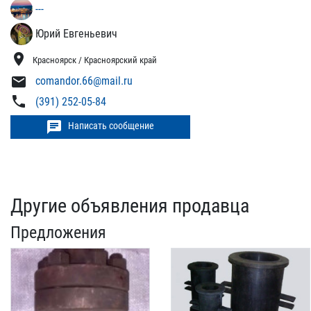
---
Юрий Евгеньевич
location_on
Красноярск / Красноярский край
mail
comandor.66@mail.ru
phone
(391) 252-05-84
chat
Написать сообщение
Другие объявления продавца
Предложения