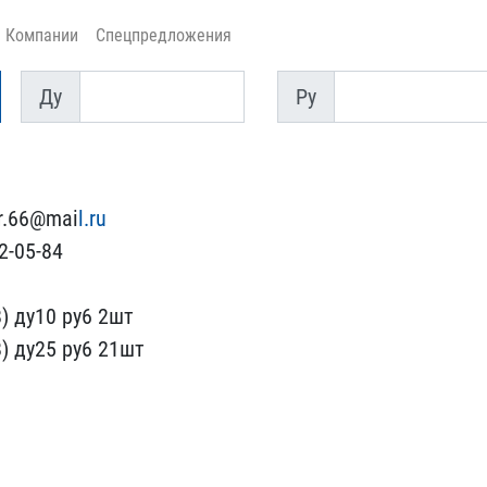
Компании
Спецпредложения
Ду
Py
Ду
Py
r.66@mai​
l.ru
-0​5-84
) ду10 ру6 2шт
) ду25 ру6 2​1шт