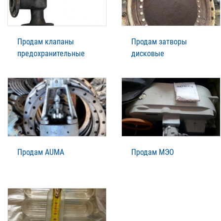
Продам клапаны
Продам затворы
предохранительные
дисковые
Продам AUMA
Продам МЭО