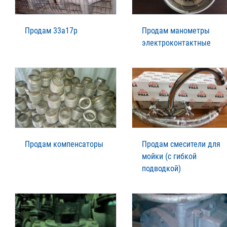
Продам 33а17р
Продам манометры
электроконтактные
Продам компенсаторы
Продам смесители для
мойки (с гибкой
подводкой)