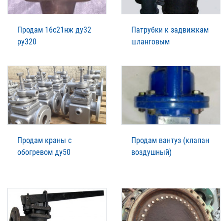
Продам 16с21нж ду32
Патрубки к задвижкам
ру320
шланговым
Продам краны с
Продам вантуз (клапан
обогревом ду50
воздушный)