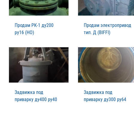
Продам РК-1 ду200
Продам электропривод
ру16 (НО)
тип. Д (BIFFI)
Задвижка под
Задвижка под
приварку ду400 ру40
приварку ду300 ру64