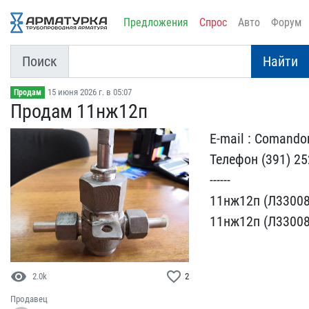
Предложения
Спрос
Авто
Форум
Поиск
Найти
15 июня 2026 г. в 05:07
Продам
Продам 11нж12п
E-mail : Comando
Телефон (391) 252
------
11нж12п (Л33​008
11н​ж12п (Л33008
visibility
favorite_border
2.0k
2
Продавец