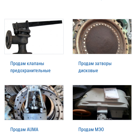
Продам клапаны
Продам затворы
предохранительные
дисковые
Продам AUMA
Продам МЭО