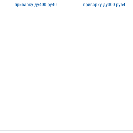
приварку ду400 ру40
приварку ду300 ру64