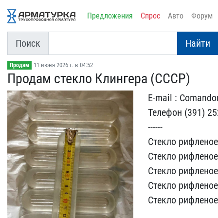
Предложения
Спрос
Авто
Форум
Поиск
Найти
11 июня 2026 г. в 04:52
Продам
Продам стекло Клингера (​СССР)
E-mail : Comando
Телефон (391) 252
------
Стекло рифле​ное
Стекло рифл​еное
Стекло рифл​еное
Стекло ри​фленое
Стекло р​ифленое