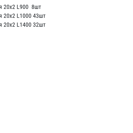
я 20х2 L900 ​ 8шт
я 2​0х2 L1000 43шт
я 20х2 L1400 32​шт