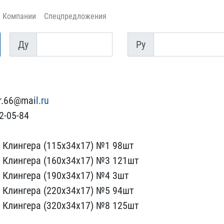
Компании
Спецпредложения
Ду
Py
Ду
Py
r.66@mai​
l.ru
-0​5-84
 Клингера (115х34х17)​ №1 98шт
 Клингера (160х34х17​) №3 121шт
 Клингера (190х34х17​) №4 3шт
 Клингера (220х34х​17) №5 94шт
 Клингера (320х34​х17) №8 125шт