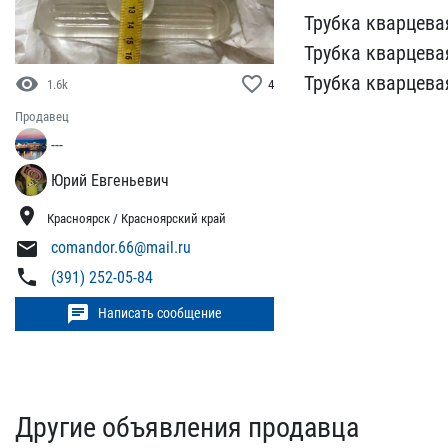
Трубка ​кварцева
Трубка кварцева
Трубка ​кварцева
visibility
favorite_border
1.6k
4
Продавец
---
Юрий Евгеньевич
location_on
Красноярск / Красноярский край
mail
comandor.66@mail.ru
phone
(391) 252-05-84
chat
Написать сообщение
Другие объявления продавца