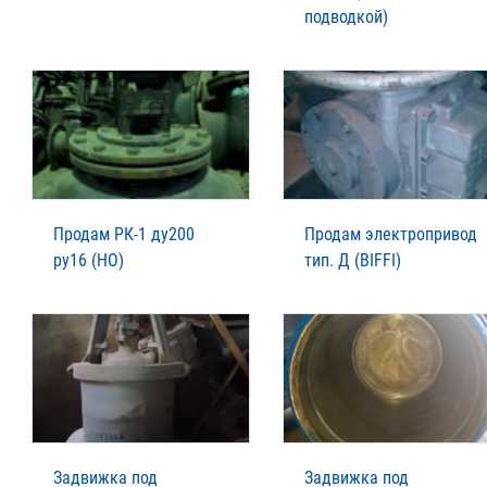
подводкой)
Продам РК-1 ду200
Продам электропривод
ру16 (НО)
тип. Д (BIFFI)
Задвижка под
Задвижка под