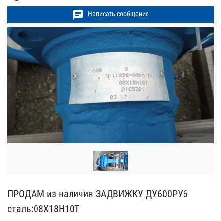
chat
Написать сообщение
ПРОДАМ из наличия ЗАДВИЖ​КУ ДУ600РУ6
сталь:08Х18​Н10Т