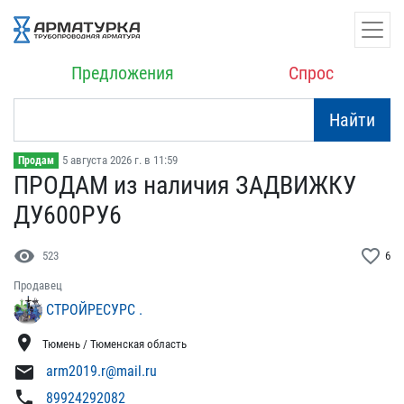
Предложения
Спрос
Найти
5 августа 2026 г. в 11:59
Продам
ПРОДАМ из наличия ЗАДВИЖ​КУ
ДУ600РУ6
visibility
favorite_border
523
6
Продавец
СТРОЙРЕСУРС .
location_on
Тюмень / Тюменская область
mail
arm2019.r@mail.ru
phone
89924292082