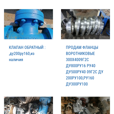
КЛАПАН ОБРАТНЫЙ :
ПРОДАМ ФЛАНЦЫ
,ду200ру160,из
ВОРОТНИКОВЫЕ
наличия
300Х4009Г2С
ДУ800РУ16 РУ40
ДУ500РУ40 09Г2С ДУ
200РУ100,РУ160
ДУ300РУ100