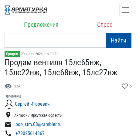
Предложения
Спрос
Найти
29 июля 2026 г. в 10:21
Продам
Продам вентиля 15лс65нж,​
15лс22нж, 15лс68нж, 15л​с27нж
visibility
favorite_border
2.5k
5
Продавец
Сергей Игоревич
location_on
Ангарск / Иркутская область
mail
ooo_stm.08@rambler.ru
phone
+79025614867