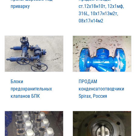
приварку
ст.12х18н10т, 12х1мф,
316L, 10х17н13м2т,
08х17н14м2
Блоки
ПРОДАМ
предохранительных
конденсатоотводчики
клапанов БПК
Spirax, Россия