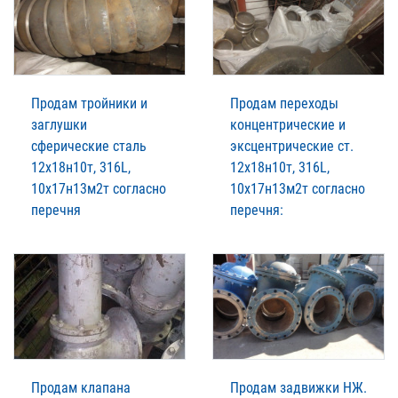
Продам тройники и
Продам переходы
заглушки
концентрические и
сферические сталь
эксцентрические ст.
12х18н10т, 316L,
12х18н10т, 316L,
10х17н13м2т согласно
10х17н13м2т согласно
перечня
перечня:
Продам клапана
Продам задвижки НЖ.